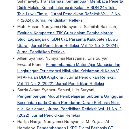
Sukmawaty,
Transformasi Kemampuan Membaca Peserta
Didik Melalui Kemah Literasi di Kelas IV SDN 245 Tole-
Tole Luwu Timur
,
Jurnal Pendidikan Refleksi: Vol. 12 No.
4 (2024): Jurnal Pendidikan Refleksi
Muh. Hasan, Nursyamsi Nursyamsi, Salmilah Salmilah,
Evaluasi Kompetensi TIK Guru dalam Pembelajaran:
Studi Lapangan di SDN 071 Paraanta Kabupaten Luwu
Utara
,
Jurnal Pendidikan Refleksi: Vol. 13 No. 2 (2024):
Jurnal Pendidikan Refleksi
Alfian Syahrial, Nursyamsi Nursyamsi, Lilis Suryani,
Erwatul Efendi,
Pengembangan Materi Ajar Manusia dan
Lingkungan Terintegrasi Nilai-Nilai Keislaman di Kelas V
MI Al-Falah DDI Angkona
,
Jurnal Pendidikan Refleksi:
Vol. 11 No. 2 (2022): Jurnal Pendidikan Refleksi
Sarda Akbar, Syamsu Sanusi, Lilis Suryani,
Pengembangan Modul Pembelajaran Subtema Gangguan
Kesehatan pada Organ Peredaran Darah Berbasis Nilai-
nilai Keislaman
,
Jurnal Pendidikan Refleksi: Vol. 11 No. 2
(2022): Jurnal Pendidikan Refleksi
Hadija Hadija, Nursyamsi Nursyamsi, M. Zuljalal Al
Hamdany,
Pengembangan LKPD Digital Berbasis CTL