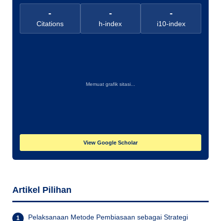
-
-
-
Citations
h-index
i10-index
Memuat grafik sitasi...
View Google Scholar
Artikel Pilihan
Pelaksanaan Metode Pembiasaan sebagai Strategi