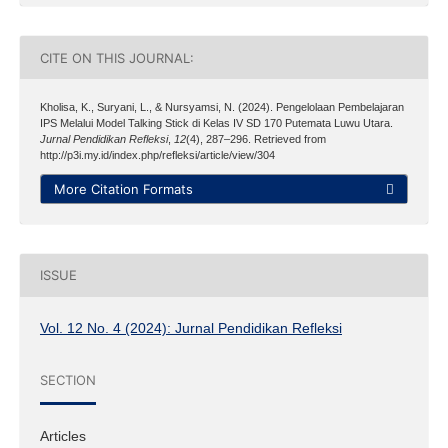
CITE ON THIS JOURNAL:
Kholisa, K., Suryani, L., & Nursyamsi, N. (2024). Pengelolaan Pembelajaran
IPS Melalui Model Talking Stick di Kelas IV SD 170 Putemata Luwu Utara.
Jurnal Pendidikan Refleksi
,
12
(4), 287–296. Retrieved from
http://p3i.my.id/index.php/refleksi/article/view/304
More Citation Formats
ISSUE
Vol. 12 No. 4 (2024): Jurnal Pendidikan Refleksi
SECTION
Articles