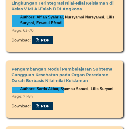
Lingkungan Terintegrasi Nilai-Nilai Keislaman di
Kelas V MI Al-Falah DDI Angkona
Authors: Alfian Syahrial, Nursyamsi Nursyamsi, Lilis
Suryani, Erwatul Efendi
Page: 63-70
Download:
PDF
Pengembangan Modul Pembelajaran Subtema
Gangguan Kesehatan pada Organ Peredaran
Darah Berbasis Nilai-nilai Keislaman
Authors: Sarda Akbar, Syamsu Sanusi, Lilis Suryani
Page: 71-84
Download:
PDF