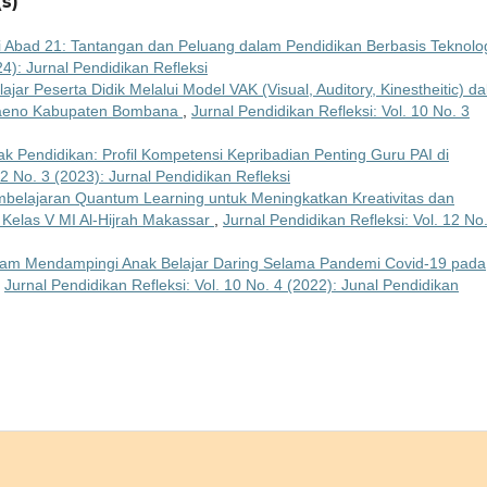
s)
i Abad 21: Tantangan dan Peluang dalam Pendidikan Berbasis Teknolo
24): Jurnal Pendidikan Refleksi
elajar Peserta Didik Melalui Model VAK (Visual, Auditory, Kinestheitic) d
ulaeno Kabupaten Bombana
,
Jurnal Pendidikan Refleksi: Vol. 10 No. 3
Pendidikan: Profil Kompetensi Kepribadian Penting Guru PAI di
12 No. 3 (2023): Jurnal Pendidikan Refleksi
mbelajaran Quantum Learning untuk Meningkatkan Kreativitas dan
 Kelas V MI Al-Hijrah Makassar
,
Jurnal Pendidikan Refleksi: Vol. 12 No
am Mendampingi Anak Belajar Daring Selama Pandemi Covid-19 pada
,
Jurnal Pendidikan Refleksi: Vol. 10 No. 4 (2022): Junal Pendidikan