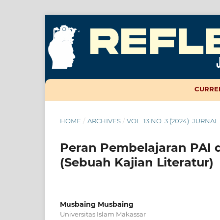
CURRE
HOME
/
ARCHIVES
/
VOL. 13 NO. 3 (2024): JURN
Peran Pembelajaran PAI 
(Sebuah Kajian Literatur)
Musbaing Musbaing
Universitas Islam Makassar