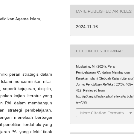
DATE PUBLISHED ARTICLES:
ndidikan Agama Islam,
2024-11-16
CITE ON THIS JOURNAL:
Musbaing, M. (2024). Peran
Pembelajaran PAI dalam Membangun
liki peran strategis dalam
Karakter Islami (Sebuah Kajian Literatur
 Islami mencerminkan nilai-
Jurnal Pendidikan Refleksi
,
13
(3), 405–
seperti kejujuran, disiplin,
412. Retrieved from
pakan kajian literatur yang
http://p3i.my.id/index.php/refleksi/article/
aran PAI dalam membangun
iew/395
an strategi pembelajaran.
More Citation Formats
dengan menelaah berbagai
l penelitian terdahulu yang
aran PAI yang efektif tidak