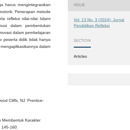
uga harus mengintegrasikan
ISSUE
komotorik. Penerapan metode
 refleksi nilai-nilai Islami
Vol. 13 No. 3 (2024): Jurnal
Pendidikan Refleksi
ribusi dalam pembentukan
n inovasi dalam pembelajaran
r peserta didik tidak hanya
SECTION
ga mengaplikasikannya dalam
Articles
od Cliffs, NJ: Prentice-
am Membentuk Karakter
, 145-160.