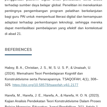
terhadap sumber daya belajar global. Penelitian ini menekankan
pentingnya pengembangan program pelatihan berkelanjutan
bagi guru PAI untuk memperkuat literasi digital dan kemampuan
adaptasi terhadap perkembangan teknologi, sehingga mereka
dapat memfasilitasi pembelajaran yang efektif dan kontekstual
di abad 21.
REFERENCES
Habsy, B. A., Christian, J. S., M, S. U. S. P., & Unaisah, U.
(2024). Memahami Teori Pembelajaran Kognitif dan
Konstruktivisme serta Penerapannya. TSAQOFAH, 4(1), 308–
325.
https://doi.org/10.58578/tsaqofah.v4i1.2177
Harefa, M., Harefa, J. E., Harefa, A., & Harefa, H. O. N. (2023).
Kajian Analisis Pendekatan Teori Konstruktivisme Dalam Proses
Belajar Mengajar. Educativo: Jurnal Pendidikan, 2(1), Article 1.