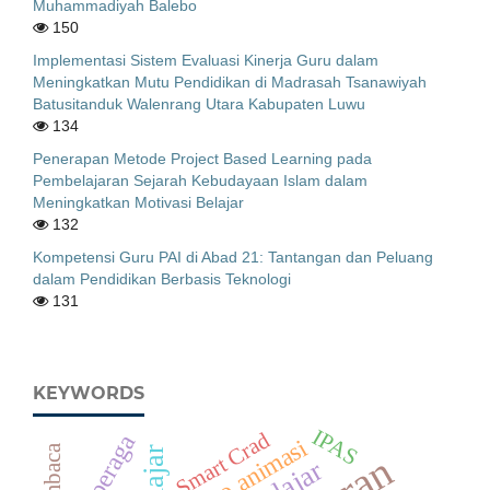
Muhammadiyah Balebo
150
Implementasi Sistem Evaluasi Kinerja Guru dalam
Meningkatkan Mutu Pendidikan di Madrasah Tsanawiyah
Batusitanduk Walenrang Utara Kabupaten Luwu
134
Penerapan Metode Project Based Learning pada
Pembelajaran Sejarah Kebudayaan Islam dalam
Meningkatkan Motivasi Belajar
132
Kompetensi Guru PAI di Abad 21: Tantangan dan Peluang
dalam Pendidikan Berbasis Teknologi
131
KEYWORDS
IPAS
Smart Crad
Alat peraga
video animasi