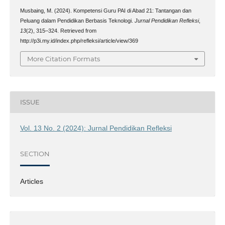
Musbaing, M. (2024). Kompetensi Guru PAI di Abad 21: Tantangan dan
Peluang dalam Pendidikan Berbasis Teknologi.
Jurnal Pendidikan Refleksi
,
13
(2), 315–324. Retrieved from
http://p3i.my.id/index.php/refleksi/article/view/369
More Citation Formats
ISSUE
Vol. 13 No. 2 (2024): Jurnal Pendidikan Refleksi
SECTION
Articles