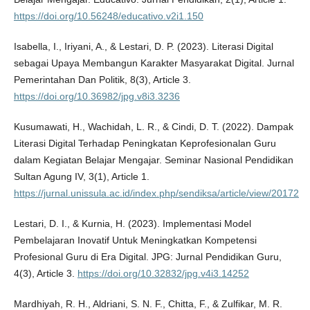
https://doi.org/10.56248/educativo.v2i1.150
Isabella, I., Iriyani, A., & Lestari, D. P. (2023). Literasi Digital
sebagai Upaya Membangun Karakter Masyarakat Digital. Jurnal
Pemerintahan Dan Politik, 8(3), Article 3.
https://doi.org/10.36982/jpg.v8i3.3236
Kusumawati, H., Wachidah, L. R., & Cindi, D. T. (2022). Dampak
Literasi Digital Terhadap Peningkatan Keprofesionalan Guru
dalam Kegiatan Belajar Mengajar. Seminar Nasional Pendidikan
Sultan Agung IV, 3(1), Article 1.
https://jurnal.unissula.ac.id/index.php/sendiksa/article/view/20172
Lestari, D. I., & Kurnia, H. (2023). Implementasi Model
Pembelajaran Inovatif Untuk Meningkatkan Kompetensi
Profesional Guru di Era Digital. JPG: Jurnal Pendidikan Guru,
4(3), Article 3.
https://doi.org/10.32832/jpg.v4i3.14252
Mardhiyah, R. H., Aldriani, S. N. F., Chitta, F., & Zulfikar, M. R.