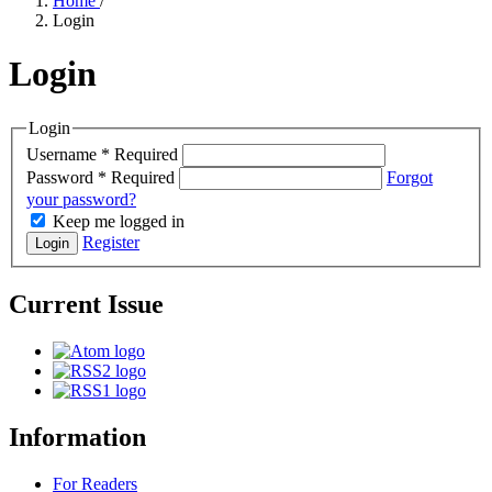
Home
/
Login
Login
Login
Username
*
Required
Password
*
Required
Forgot
your password?
Keep me logged in
Register
Login
Current Issue
Information
For Readers