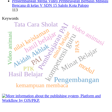
Pengembangan Media Video Pembelajaran Berbasis Mitigasi
Bencana di kelas V SDN 15 Salolo Kota Palopo
113
Keywords
Tata Cara Sholat
Pembelajaran PAI
video animasi
nilai keislaman
hasil belajar
minat belajar
Video animasi
kompetensi guru
IPAS
Akidah Akhlak
Minat Belajar
PAI
modul
PTK
Hasil Belajar
Pengembangan
kemampuan membaca