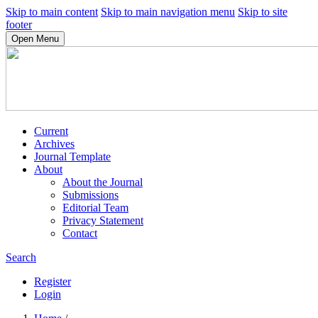
Skip to main content
Skip to main navigation menu
Skip to site
footer
Open Menu
Current
Archives
Journal Template
About
About the Journal
Submissions
Editorial Team
Privacy Statement
Contact
Search
Register
Login