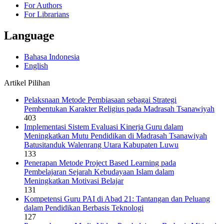
For Authors
For Librarians
Language
Bahasa Indonesia
English
Artikel Pilihan
Pelaksnaan Metode Pembiasaan sebagai Strategi
Pembentukan Karakter Religius pada Madrasah Tsanawiyah
403
Implementasi Sistem Evaluasi Kinerja Guru dalam
Meningkatkan Mutu Pendidikan di Madrasah Tsanawiyah
Batusitanduk Walenrang Utara Kabupaten Luwu
133
Penerapan Metode Project Based Learning pada
Pembelajaran Sejarah Kebudayaan Islam dalam
Meningkatkan Motivasi Belajar
131
Kompetensi Guru PAI di Abad 21: Tantangan dan Peluang
dalam Pendidikan Berbasis Teknologi
127