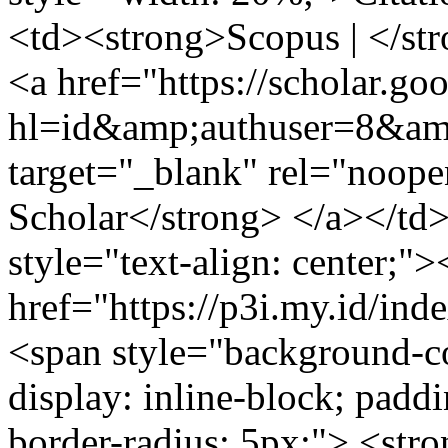
<td><strong>Scopus | </str
<a href="https://scholar.goo
hl=id&amp;authuser=8&
target="_blank" rel="noop
Scholar</strong> </a></td>
style="text-align: center;">
href="https://p3i.my.id/in
<span style="background-co
display: inline-block; padd
border-radius: 5px;"> <st