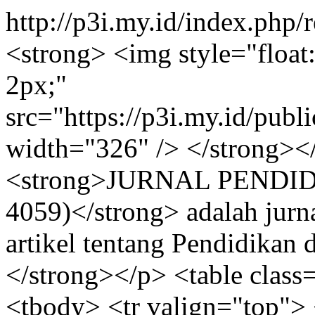
http://p3i.my.id/index.php/
<strong> <img style="float: 
2px;"
src="https://p3i.my.id/publ
width="326" /> </strong></
<strong>JURNAL PENDID
4059)</strong> adalah jurn
artikel tentang Pendidikan
</strong></p> <table cla
<tbody> <tr valign="top"> 