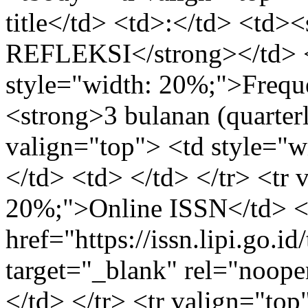
title</td> <td>:</td> <
REFLEKSI</strong></td> </
style="width: 20%;">Frequ
<strong>3 bulanan (quarterl
valign="top"> <td style="
</td> <td> </td> </tr> <tr 
20%;">Online ISSN</td> <
href="https://issn.lipi.go.
target="_blank" rel="noop
</td> </tr> <tr valign="top