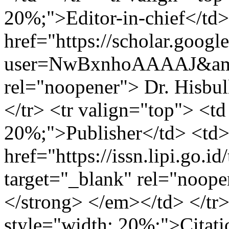
20%;">Editor-in-chief</td
href="https://scholar.google
user=NwBxnhoAAAAJ&amp;
rel="noopener"> Dr. Hisbul
</tr> <tr valign="top"> <td
20%;">Publisher</td> <td
href="https://issn.lipi.go.
target="_blank" rel="noop
</strong> </em></td> </tr>
style="width: 20%;">Citati