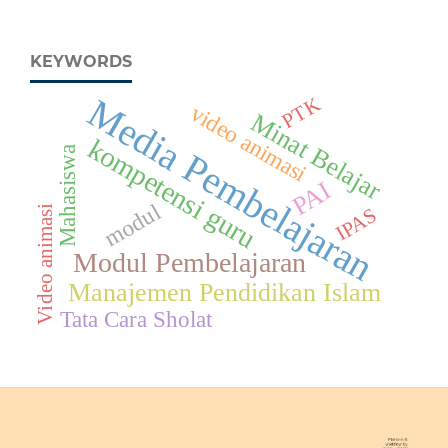
KEYWORDS
Media Pembelajaran
PTK
video animasi
Minat Belajar
kompetensi guru
Mahasiswa
PAI
modul
Video animasi
IPAS
Modul Pembelajaran
Manajemen Pendidikan Islam
Tata Cara Sholat