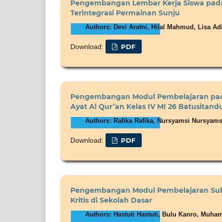
Pengembangan Lembar Kerja Siswa pada
Terintegrasi Permainan Sunju
Authors: Devi Aratni, Hilal Mahmud, Lisa A
Download:
PDF
Pengembangan Modul Pembelajaran pada 
Ayat Al Qur’an Kelas IV MI 26 Batusitand
Authors: Rafika Rafika, Nursyamsi Nursyams
Download:
PDF
Pengembangan Modul Pembelajaran Subt
Kritis di Sekolah Dasar
Authors: Hastuti Hastuti, Bulu Kanro, Muh