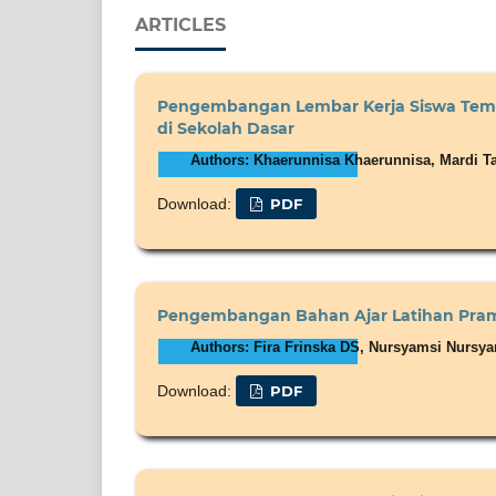
ARTICLES
Pengembangan Lembar Kerja Siswa Tema 
di Sekolah Dasar
Authors: Khaerunnisa Khaerunnisa, Mardi 
Download:
PDF
Pengembangan Bahan Ajar Latihan Pram
Authors: Fira Frinska DS, Nursyamsi Nursya
Download:
PDF