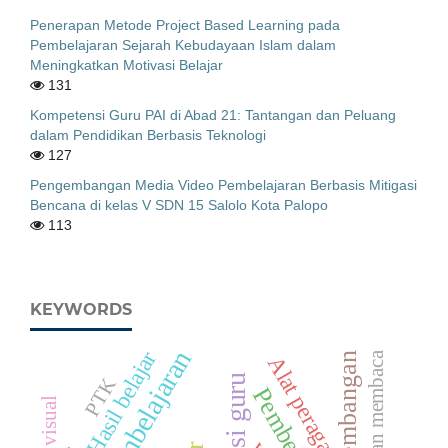
Penerapan Metode Project Based Learning pada
Pembelajaran Sejarah Kebudayaan Islam dalam
Meningkatkan Motivasi Belajar
131
Kompetensi Guru PAI di Abad 21: Tantangan dan Peluang
dalam Pendidikan Berbasis Teknologi
127
Pengembangan Media Video Pembelajaran Berbasis Mitigasi
Bencana di kelas V SDN 15 Salolo Kota Palopo
113
KEYWORDS
Hasil belajar
kemampuan membaca
Pengembangan
Alat peraga
PTK
audio visual