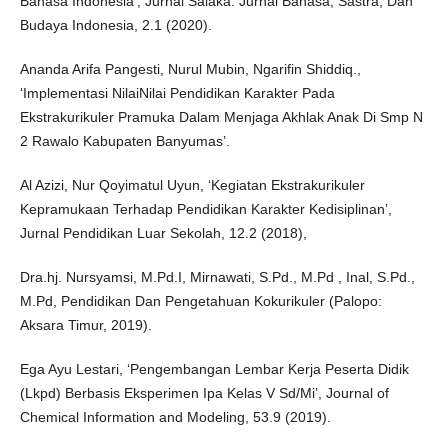
Bahasa Indonesia’, Jurnal Salaka: Jurnal Bahasa, Sastra, Dan
Budaya Indonesia, 2.1 (2020).
Ananda Arifa Pangesti, Nurul Mubin, Ngarifin Shiddiq.,
‘Implementasi NilaiNilai Pendidikan Karakter Pada
Ekstrakurikuler Pramuka Dalam Menjaga Akhlak Anak Di Smp N
2 Rawalo Kabupaten Banyumas’.
Al Azizi, Nur Qoyimatul Uyun, ‘Kegiatan Ekstrakurikuler
Kepramukaan Terhadap Pendidikan Karakter Kedisiplinan’,
Jurnal Pendidikan Luar Sekolah, 12.2 (2018),
Dra.hj. Nursyamsi, M.Pd.I, Mirnawati, S.Pd., M.Pd , Inal, S.Pd.,
M.Pd, Pendidikan Dan Pengetahuan Kokurikuler (Palopo:
Aksara Timur, 2019).
Ega Ayu Lestari, ‘Pengembangan Lembar Kerja Peserta Didik
(Lkpd) Berbasis Eksperimen Ipa Kelas V Sd/Mi’, Journal of
Chemical Information and Modeling, 53.9 (2019).