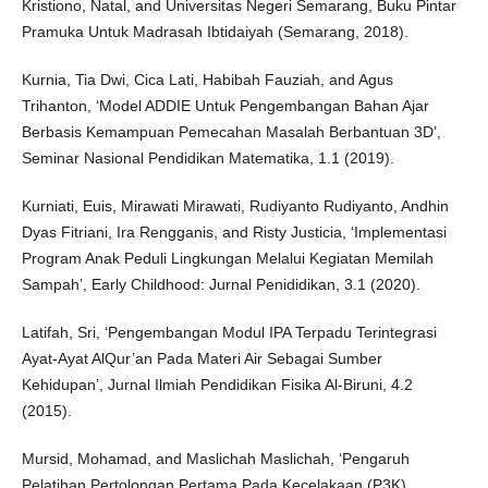
Kristiono, Natal, and Universitas Negeri Semarang, Buku Pintar
Pramuka Untuk Madrasah Ibtidaiyah (Semarang, 2018).
Kurnia, Tia Dwi, Cica Lati, Habibah Fauziah, and Agus
Trihanton, ‘Model ADDIE Untuk Pengembangan Bahan Ajar
Berbasis Kemampuan Pemecahan Masalah Berbantuan 3D’,
Seminar Nasional Pendidikan Matematika, 1.1 (2019).
Kurniati, Euis, Mirawati Mirawati, Rudiyanto Rudiyanto, Andhin
Dyas Fitriani, Ira Rengganis, and Risty Justicia, ‘Implementasi
Program Anak Peduli Lingkungan Melalui Kegiatan Memilah
Sampah’, Early Childhood: Jurnal Penididikan, 3.1 (2020).
Latifah, Sri, ‘Pengembangan Modul IPA Terpadu Terintegrasi
Ayat-Ayat AlQur’an Pada Materi Air Sebagai Sumber
Kehidupan’, Jurnal Ilmiah Pendidikan Fisika Al-Biruni, 4.2
(2015).
Mursid, Mohamad, and Maslichah Maslichah, ‘Pengaruh
Pelatihan Pertolongan Pertama Pada Kecelakaan (P3K)