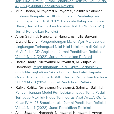
Tole Luwu Timur
,
Jurnal Pendidikan Refleksi: Vol. 12 No.
4 (2024): Jurnal Pendidikan Refleksi
Muh. Hasan, Nursyamsi Nursyamsi, Salmilah Salmilah,
Evaluasi Kompetensi TIK Guru dalam Pembelajaran:
Studi Lapangan di SDN 071 Paraanta Kabupaten Luwu
Utara
,
Jurnal Pendidikan Refleksi: Vol. 13 No. 2 (2024):
Jurnal Pendidikan Refleksi
Alfian Syahrial, Nursyamsi Nursyamsi, Lilis Suryani,
Erwatul Efendi,
Pengembangan Materi Ajar Manusia dan
Lingkungan Terintegrasi Nilai-Nilai Keislaman di Kelas V
MI Al-Falah DDI Angkona
,
Jurnal Pendidikan Refleksi:
Vol. 11 No. 2 (2022): Jurnal Pendidikan Refleksi
Hadija Hadija, Nursyamsi Nursyamsi, M. Zuljalal Al
Hamdany,
Pengembangan LKPD Digital Berbasis CTL
untuk Meningkatkan Sikap Hormat dan Patuh kepada
Orang Tua dan Guru di SMP
,
Jurnal Pendidikan Refleksi:
Vol. 13 No. 3 (2024): Jurnal Pendidikan Refleksi
Rafika Rafika, Nursyamsi Nursyamsi, Salmilah Salmilah,
Pengembangan Modul Pembelajaran pada Tema Peduli
Terhadap Makhluk Hidup Terintegrasi Ayat-Ayat Al Qur’an
Kelas IV MI 26 Batusitanduk
,
Jurnal Pendidikan Refleksi:
Vol. 11 No. 1 (2022): Junal Pendidikan Refleksi
Andi Uswatun Hasanah, Nursyamsi Nursyamsi, Arwan