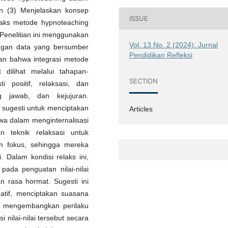
an (3) Menjelaskan konsep
ISSUE
intaks metode hypnoteaching
 Penelitian ini menggunakan
Vol. 13 No. 2 (2024): Jurnal
dengan data yang bersumber
Pendidikan Refleksi
kkan bahwa integrasi metode
t dilihat melalui tahapan-
SECTION
 positif, relaksasi, dan
ng jawab, dan kejujuran.
 sugesti untuk menciptakan
Articles
swa dalam menginternalisasi
an teknik relaksasi untuk
 fokus, sehingga mereka
Dalam kondisi relaks ini,
pada penguatan nilai-nilai
an rasa hormat. Sugesti ini
atif, menciptakan suasana
 mengembangkan perilaku
 nilai-nilai tersebut secara