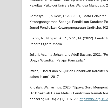
Fakultas Psikologi Universitas Wangsa Manggala, 
Anatasya, E., & Dewi, D. A. (2021). Mata Pelajaran
Kewarganegaraan Sebagai Pendidikan Karakter Pes
Jurnal Pendidikan Kewarganegaraan Undiksha, 9(2
Efendi, R., Ningsih, A. R., & SS, M. (2022). Pendidi
Penerbit Qiara Media.
Juliani, Asarina Jehan, and Adolf Bastian. 2021. “
Upaya Wujudkan Pelajar Pancasila.”
Imran, “Hadist dan Al-Qur’an Pendidikan Karakter
dalam Islam”, 2017.
Kholifah, Wahyu Titis. 2020. “Upaya Guru Mengem
Didik Sekolah Dasar Melalui Pendidikan Ramah Ana
Konseling (JPDK) 2 (1): 115–20.
https://doi.org/10