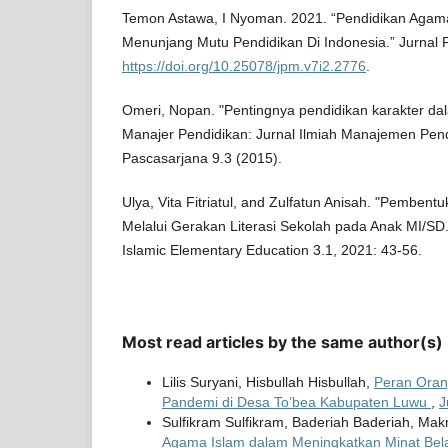
Temon Astawa, I Nyoman. 2021. “Pendidikan Aga
Menunjang Mutu Pendidikan Di Indonesia.” Jurnal 
https://doi.org/10.25078/jpm.v7i2.2776
.
Omeri, Nopan. "Pentingnya pendidikan karakter da
Manajer Pendidikan: Jurnal Ilmiah Manajemen Pen
Pascasarjana 9.3 (2015).
Ulya, Vita Fitriatul, and Zulfatun Anisah. "Pembentuk
Melalui Gerakan Literasi Sekolah pada Anak MI/SD
Islamic Elementary Education 3.1, 2021: 43-56.
Most read articles by the same author(s)
Lilis Suryani, Hisbullah Hisbullah,
Peran Oran
Pandemi di Desa To’bea Kabupaten Luwu
,
J
Sulfikram Sulfikram, Baderiah Baderiah, M
Agama Islam dalam Meningkatkan Minat Belaj