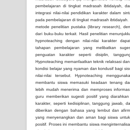
pembelajaran di tingkat madrasah ibtidaiyah, d
integrasi nilai-nilai pendidikan karakter dalam s
pada pembelajaran di tingkat madrasah ibtidaiyah.
metode penelitian pustaka (library research), 
dari buku-buku terkait. Hasil penelitian menunju
hypnoteaching dengan nilai-nilai karakter dapa
tahapan pembelajaran yang melibatkan sugesti
penguatan karakter seperti disiplin, tanggu
Hypnoteaching memanfaatkan teknik relaksasi dan
kondisi belajar yang nyaman dan kondusif bagi si
nilai-nilai tersebut. Hypnoteaching menggunak
membantu siswa memasuki keadaan tenang dan
lebih mudah menerima dan memproses informasi. 
guru memberikan sugesti positif yang diarahkan 
karakter, seperti kedisiplinan, tanggung jawab, d
diberikan dengan bahasa yang lembut dan afirm
yang menyenangkan dan aman bagi siswa untuk
positif. Proses ini membantu siswa menginternalisasi