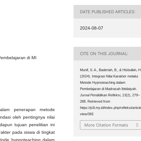
DATE PUBLISHED ARTICLES:
2024-08-07
CITE ON THIS JOURNAL:
Pembelajaran di MI
Munif, S. A., Baderiah, B., & Hisbullah, H
(2024). Integrasi Nilai Karakter melalui
Metode Hypnoteaching dalam
Pembelajaran di Madrasah Ibtidaiyah.
Jurnal Pendidikan Refleksi
,
13
(2), 279–
288. Retrieved from
https://p3i.my.id/index.php/refleksi/article
r dalam penerapan metode
view/365
andasi oleh pentingnya nilai
apun tujuan penelitian ini
More Citation Formats
akter pada siswa di tingkat
etode hypnoteaching dalam