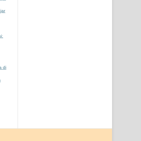
jar
i:
 di
n