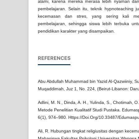
alami, karena mereka merasa lebih nyaman dan
pembelajaran. Selain itu, teknik hypnoteaching
kecemasan dan stres, yang sering kali me
pembelajaran, sehingga siswa lebih terbuka u
pendidikan karakter yang disampaikan.
REFERENCES
Abu Abdullah Muhammad bin Yazid Al-Qazwiiniy, Sun
Muqaddimah, Juz 1, No. 224, (Beirut-Libanon: Darul
Adlini, M. N., Dinda, A. H., Yulinda, S., Chotimah, O.
Metode Penelitian Kualitatif Studi Pustaka. Edumas
6(1), 974–980. Https://Doi.Org/10.33487/Edumaspu
Ali, R. Hubungan tingkat religiusitas dengan kece
Mahasiswa Fakultas Psikologi Universitas Wangsa M