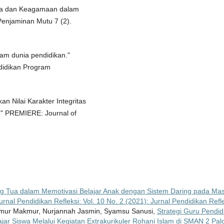
ma dan Keagamaan dalam
Penjaminan Mutu 7 (2).
lam dunia pendidikan."
didikan Program
an Nilai Karakter Integritas
." PREMIERE: Journal of
g Tua dalam Memotivasi Belajar Anak dengan Sistem Daring pada Ma
urnal Pendidikan Refleksi: Vol. 10 No. 2 (2021): Jurnal Pendidikan Refl
akmur Makmur, Nurjannah Jasmin, Syamsu Sanusi,
Strategi Guru Pendid
ar Siswa Melalui Kegiatan Extrakurikuler Rohani Islam di SMAN 2 Pal