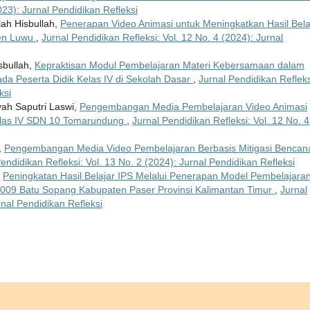
023): Jurnal Pendidikan Refleksi
lah Hisbullah,
Penerapan Video Animasi untuk Meningkatkan Hasil Bela
ten Luwu
,
Jurnal Pendidikan Refleksi: Vol. 12 No. 4 (2024): Jurnal
isbullah,
Kepraktisan Modul Pembelajaran Materi Kebersamaan dalam
ada Peserta Didik Kelas IV di Sekolah Dasar
,
Jurnal Pendidikan Refleks
ksi
yah Saputri Laswi,
Pengembangan Media Pembelajaran Video Animasi
Kelas IV SDN 10 Tomarundung
,
Jurnal Pendidikan Refleksi: Vol. 12 No. 4
,
Pengembangan Media Video Pembelajaran Berbasis Mitigasi Bencana
endidikan Refleksi: Vol. 13 No. 2 (2024): Jurnal Pendidikan Refleksi
,
Peningkatan Hasil Belajar IPS Melalui Penerapan Model Pembelajara
N 009 Batu Sopang Kabupaten Paser Provinsi Kalimantan Timur
,
Jurnal
rnal Pendidikan Refleksi