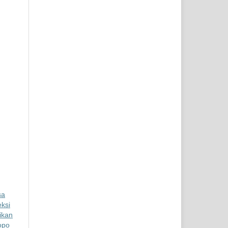
sa
eksi
ikan
opo