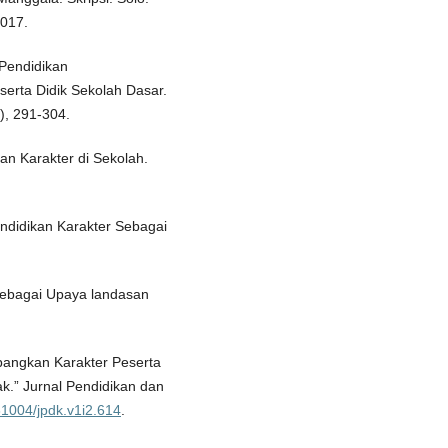
2017.
 Pendidikan
erta Didik Sekolah Dasar.
), 291-304.
kan Karakter di Sekolah.
Pendidikan Karakter Sebagai
 sebagai Upaya landasan
bangkan Karakter Peserta
k.” Jurnal Pendidikan dan
.31004/jpdk.v1i2.614
.