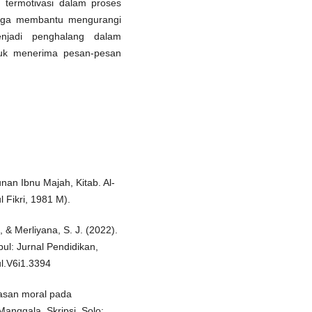
 termotivasi dalam proses
 juga membantu mengurangi
njadi penghalang dalam
ntuk menerima pesan-pesan
an Ibnu Majah, Kitab. Al-
 Fikri, 1981 M).
, & Merliyana, S. J. (2022).
pul: Jurnal Pendidikan,
l.V6i1.3394
masan moral pada
anggala. Skripsi. Solo: