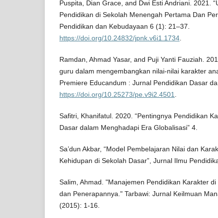
Puspita, Dian Grace, and Dwi Esti Andriani. 2021.
Pendidikan di Sekolah Menengah Pertama Dan Per
Pendidikan dan Kebudayaan 6 (1): 21–37.
https://doi.org/10.24832/jpnk.v6i1.1734
.
Ramdan, Ahmad Yasar, and Puji Yanti Fauziah. 201
guru dalam mengembangkan nilai-nilai karakter ana
Premiere Educandum : Jurnal Pendidikan Dasar dan
https://doi.org/10.25273/pe.v9i2.4501
.
Safitri, Khanifatul. 2020. “Pentingnya Pendidikan 
Dasar dalam Menghadapi Era Globalisasi” 4.
Sa’dun Akbar, “Model Pembelajaran Nilai dan Karakte
Kehidupan di Sekolah Dasar”, Jurnal Ilmu Pendidika
Salim, Ahmad. "Manajemen Pendidikan Karakter d
dan Penerapannya." Tarbawi: Jurnal Keilmuan Man
(2015): 1-16.