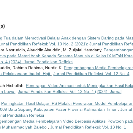
s)
g Tua dalam Memotivasi Belajar Anak dengan Sistem Daring pada Ma
urnal Pendidikan Refleksi: Vol. 10 No. 2 (2021): Jurnal Pendidikan Refl
era Nasruddin, Alauddin Alauddin, M. Zuljalal Hamdany,
Pengembanga
anva pada Materi Adab Kepada Sesama Manusia di Kelas IX MTsN Kota
No. 4 (2024): Jurnal Pendidikan Refleksi
uddin, Rahima Rahima, Nurdin K,
Pengembangan Media Pembelajara
a Pelaksanaan Ibadah Haji
,
Jurnal Pendidikan Refleksi: Vol. 12 No. 4
lah Hisbullah,
Penerapan Video Animasi untuk Meningkatkan Hasil Bela
ten Luwu
,
Jurnal Pendidikan Refleksi: Vol. 12 No. 4 (2024): Jurnal
,
Peningkatan Hasil Belajar IPS Melalui Penerapan Model Pembelajara
N 009 Batu Sopang Kabupaten Paser Provinsi Kalimantan Timur
,
Jurnal
rnal Pendidikan Refleksi
gembangan Media Pembelajaran Video Berbasis Aplikasi Powtoon pad
 MTs Muhammadiyah Balebo
,
Jurnal Pendidikan Refleksi: Vol. 13 No. 1