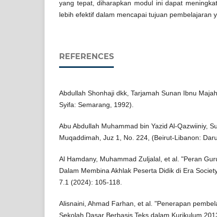
yang tepat, diharapkan modul ini dapat meningkat
lebih efektif dalam mencapai tujuan pembelajaran 
REFERENCES
Abdullah Shonhaji dkk, Tarjamah Sunan Ibnu Majah, J
Syifa: Semarang, 1992).
Abu Abdullah Muhammad bin Yazid Al-Qazwiiniy, Su
Muqaddimah, Juz 1, No. 224, (Beirut-Libanon: Darul
Al Hamdany, Muhammad Zuljalal, et al. "Peran Gu
Dalam Membina Akhlak Peserta Didik di Era Society
7.1 (2024): 105-118.
Alisnaini, Ahmad Farhan, et al. "Penerapan pembel
Sekolah Dasar Berbasis Teks dalam Kurikulum 2013