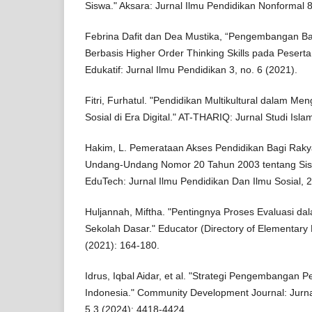
Siswa." Aksara: Jurnal Ilmu Pendidikan Nonformal 
Febrina Dafit dan Dea Mustika, “Pengembangan 
Berbasis Higher Order Thinking Skills pada Peserta
Edukatif: Jurnal Ilmu Pendidikan 3, no. 6 (2021).
Fitri, Furhatul. "Pendidikan Multikultural dalam Me
Sosial di Era Digital." AT-THARIQ: Jurnal Studi Isl
Hakim, L. Pemerataan Akses Pendidikan Bagi Rak
Undang-Undang Nomor 20 Tahun 2003 tentang Sist
EduTech: Jurnal Ilmu Pendidikan Dan Ilmu Sosial, 2
Huljannah, Miftha. "Pentingnya Proses Evaluasi da
Sekolah Dasar." Educator (Directory of Elementary 
(2021): 164-180.
Idrus, Iqbal Aidar, et al. "Strategi Pengembangan Pe
Indonesia." Community Development Journal: Jurn
5.3 (2024): 4418-4424.