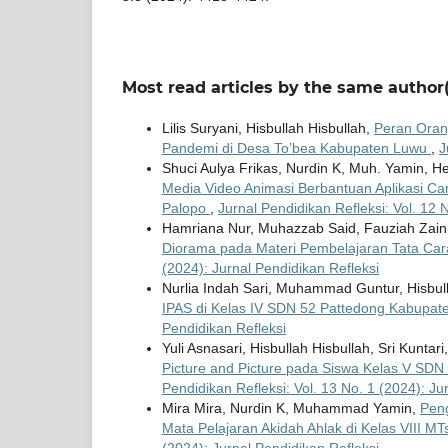
Most read articles by the same author(
Lilis Suryani, Hisbullah Hisbullah,
Peran Oran
Pandemi di Desa To’bea Kabupaten Luwu
,
J
Shuci Aulya Frikas, Nurdin K, Muh. Yamin, H
Media Video Animasi Berbantuan Aplikasi C
Palopo
,
Jurnal Pendidikan Refleksi: Vol. 12 
Hamriana Nur, Muhazzab Said, Fauziah Zain
Diorama pada Materi Pembelajaran Tata Car
(2024): Jurnal Pendidikan Refleksi
Nurlia Indah Sari, Muhammad Guntur, Hisbul
IPAS di Kelas IV SDN 52 Pattedong Kabupa
Pendidikan Refleksi
Yuli Asnasari, Hisbullah Hisbullah, Sri Kuntari
Picture and Picture pada Siswa Kelas V SD
Pendidikan Refleksi: Vol. 13 No. 1 (2024): Ju
Mira Mira, Nurdin K, Muhammad Yamin,
Pen
Mata Pelajaran Akidah Ahlak di Kelas VIII