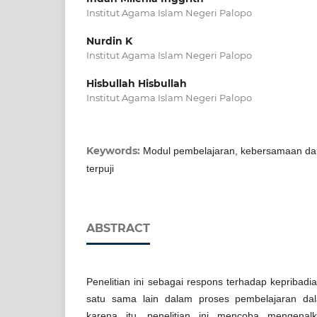
Institut Agama Islam Negeri Palopo
Nurdin K
Institut Agama Islam Negeri Palopo
Hisbullah Hisbullah
Institut Agama Islam Negeri Palopo
Keywords:
Modul pembelajaran, kebersamaan da
terpuji
ABSTRACT
Penelitian ini sebagai respons terhadap kepribad
satu sama lain dalam proses pembelajaran dal
karena itu, penelitian ini mencoba mengenal