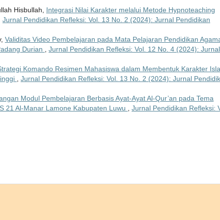
llah Hisbullah,
Integrasi Nilai Karakter melalui Metode Hypnoteaching
,
Jurnal Pendidikan Refleksi: Vol. 13 No. 2 (2024): Jurnal Pendidikan
y,
Validitas Video Pembelajaran pada Mata Pelajaran Pendidikan Agam
 Padang Durian
,
Jurnal Pendidikan Refleksi: Vol. 12 No. 4 (2024): Jurnal
Strategi Komando Resimen Mahasiswa dalam Membentuk Karakter Isl
inggi
,
Jurnal Pendidikan Refleksi: Vol. 13 No. 2 (2024): Jurnal Pendidi
ngan Modul Pembelajaran Berbasis Ayat-Ayat Al-Qur’an pada Tema
 MIS 21 Al-Manar Lamone Kabupaten Luwu
,
Jurnal Pendidikan Refleksi: V