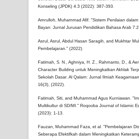
Konseling (JPDK) 4.3 (2022): 387-393.
Amrulloh, Muhammad Afif. "Sistem Penilaian dalam 
Bayan: Jurnal Jurusan Pendidikan Bahasa Arab 7.2
Asrul, Asrul, Abdul Hasan Saragih, and Mukhtar Muk
Pembelajaran." (2022).
Fatimah, S. N., Aghniya, H. Z., Rahmanto, D., & Aen
Character Building untuk Meningkatkan Akhlak Terpu
Sekolah Dasar. Al Qalam: Jurnal Ilmiah Keagamaa
16(3), (2022).
Fatimah, Siti, and Muhammad Agus Kurniawan. "Im
Multikultur di SD/MI." Roqooba Journal of Islamic
(2023): 1-13.
Fauzan, Muhammad Faza, et al. "Pembelajaran Dis
Seberapa Efektifkah dalam Meningkatkan Keterampil