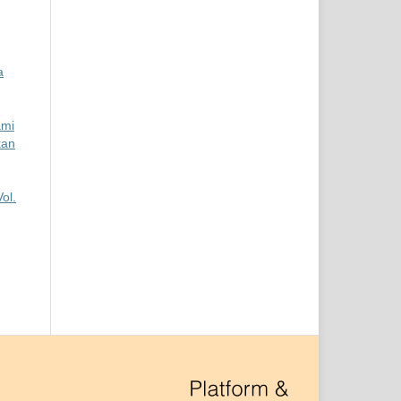
a
ami
kan
ol.