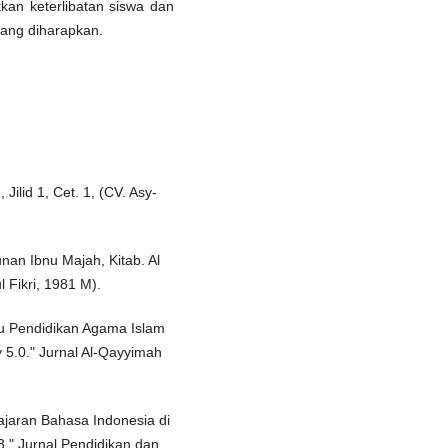
kan keterlibatan siswa dan
yang diharapkan.
ilid 1, Cet. 1, (CV. Asy-
nan Ibnu Majah, Kitab. Al
 Fikri, 1981 M).
ru Pendidikan Agama Islam
 5.0." Jurnal Al-Qayyimah
ajaran Bahasa Indonesia di
." Jurnal Pendidikan dan