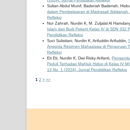
(2024): Jurnal Pendidikan Refleksi
Sultan Abdul Munif, Baderiah Baderiah, Hisbu
dalam Pembelajaran di Madrasah Ibtidaiyah
Refleksi
Nur Zahrah, Nurdin K, M. Zuljalal Al Hamdan
Islam dan Budi Pekerti Kelas IV di SDN 332
Pendidikan Refleksi
Suci Sulistiani, Nurdin K, Arifuddin Arifuddin,
Anggota Resimen Mahasiswa di Perguruan T
Refleksi
Eti Eti, Nurdin K, Dwi Risky Arifanti,
Pengemba
Peduli Terhadap Mahluk Hidup di Kelas IV
13 No. 1 (2024): Jurnal Pendidikan Refleksi
1
2
>
>>