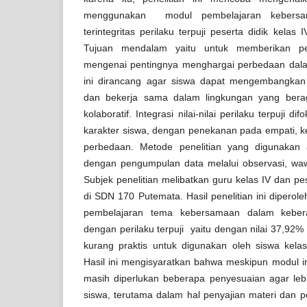
menggunakan modul pembelajaran kebers
terintegritas perilaku terpuji peserta didik kel
Tujuan mendalam yaitu untuk memberikan 
mengenai pentingnya menghargai perbedaan dala
ini dirancang agar siswa dapat mengembangkan
dan bekerja sama dalam lingkungan yang bera
kolaboratif. Integrasi nilai-nilai perilaku terpuji
karakter siswa, dengan penekanan pada empati, 
perbedaan. Metode penelitian yang digunakan ada
dengan pengumpulan data melalui observasi, wa
Subjek penelitian melibatkan guru kelas IV dan pes
di SDN 170 Putemata. Hasil penelitian ini diperole
pembelajaran tema kebersamaan dalam kebera
dengan perilaku terpuji yaitu dengan nilai 37,92
kurang praktis untuk digunakan oleh siswa ke
Hasil ini mengisyaratkan bahwa meskipun modul in
masih diperlukan beberapa penyesuaian agar leb
siswa, terutama dalam hal penyajian materi dan p