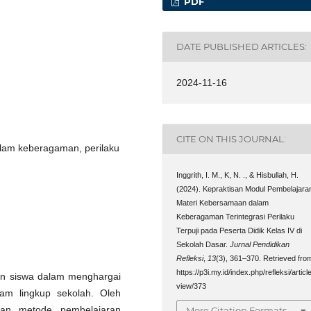
PDF
DATE PUBLISHED ARTICLES:
2024-11-16
CITE ON THIS JOURNAL:
lam keberagaman, perilaku
Inggrith, I. M., K, N. ., & Hisbullah, H.
(2024). Kepraktisan Modul Pembelajara
Materi Kebersamaan dalam
Keberagaman Terintegrasi Perilaku
Terpuji pada Peserta Didik Kelas IV di
Sekolah Dasar.
Jurnal Pendidikan
Refleksi
,
13
(3), 361–370. Retrieved fro
https://p3i.my.id/index.php/refleksi/article
ian siswa dalam menghargai
view/373
am lingkup sekolah. Oleh
kan metode pembelajaran
More Citation Formats