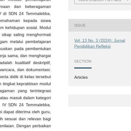
amaan dan keberagaman
as IV di SDN 24 Temmalebba.
pemahaman kepada siswa
ISSUE
m kehidupan sosial. Modul
 sikap saling menghormati
Vol. 13 No. 3 (2024): Jurnal
gam melalui pembelajaran
Pendidikan Refleksi
 difokuskan pada pembentukan
kerja sama, dan menghargai
SECTION
lah kualitatif deskriptif,
wancara, dan dokumentasi.
erta didik di kelas tersebut
Articles
h tingkat kepraktisan modul
gaman yang terintegrasi
% atau masuk dalam kategori
las IV SDN 24 Temmalebba.
i dapat diterima oleh guru,
ih sesuai dan relevan bagi
enilaian. Dengan perbaikan