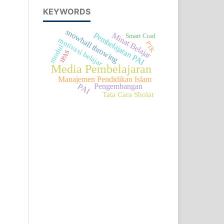
KEYWORDS
snowball throwing
Minat Belajar
Pembelajaran PAI
Smart Crad
motivasi belajar
PTK
modul
IPAS
Media Pembelajaran
Manajemen Pendidikan Islam
Pengembangan
PAI
Tata Cara Sholat