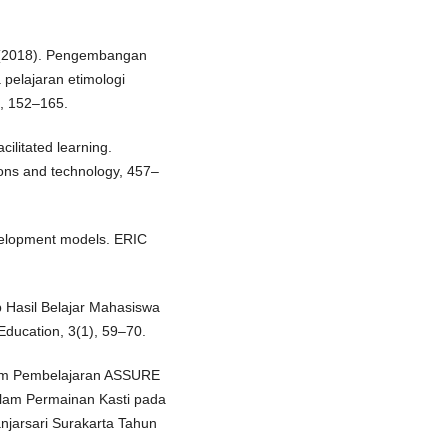
. (2018). Pengembangan
pelajaran etimologi
), 152–165.
cilitated learning.
ons and technology, 457–
evelopment models. ERIC
p Hasil Belajar Mahasiswa
Education, 3(1), 59–70.
stem Pembelajaran ASSURE
alam Permainan Kasti pada
njarsari Surakarta Tahun