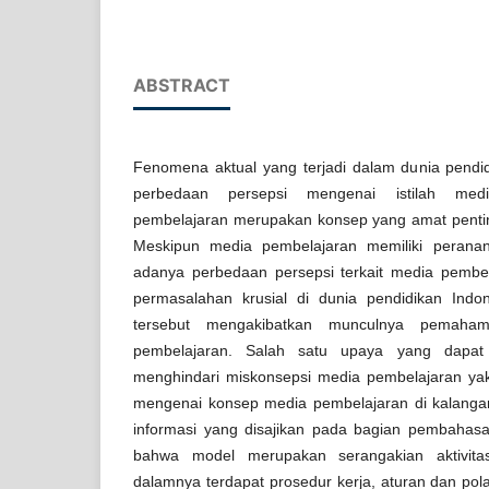
ABSTRACT
Fenomena aktual yang terjadi dalam dunia pendid
perbedaan persepsi mengenai istilah med
pembelajaran merupakan konsep yang amat pentin
Meskipun media pembelajaran memiliki peranan
adanya perbedaan persepsi terkait media pembel
permasalahan krusial di dunia pendidikan Indo
tersebut mengakibatkan munculnya pemahama
pembelajaran. Salah satu upaya yang dapat
menghindari miskonsepsi media pembelajaran y
mengenai konsep media pembelajaran di kalangan
informasi yang disajikan pada bagian pembahas
bahwa model merupakan serangakian aktivita
dalamnya terdapat prosedur kerja, aturan dan pola