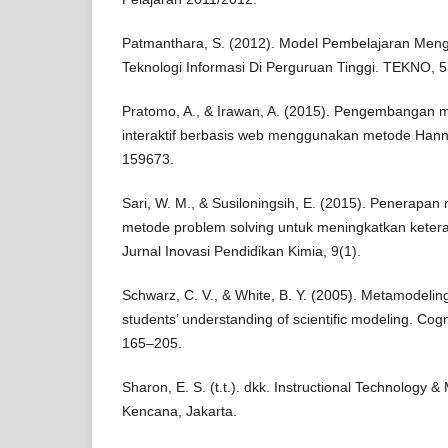
Patmanthara, S. (2012). Model Pembelajaran Men
Teknologi Informasi Di Perguruan Tinggi. TEKNO, 5
Pratomo, A., & Irawan, A. (2015). Pengembangan 
interaktif berbasis web menggunakan metode Hannaf
159673.
Sari, W. M., & Susiloningsih, E. (2015). Penerapa
metode problem solving untuk meningkatkan keteramp
Jurnal Inovasi Pendidikan Kimia, 9(1).
Schwarz, C. V., & White, B. Y. (2005). Metamodeli
students’ understanding of scientific modeling. Cogni
165–205.
Sharon, E. S. (t.t.). dkk. Instructional Technology 
Kencana, Jakarta.