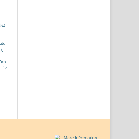
jar
utu
):
’an
l. 14