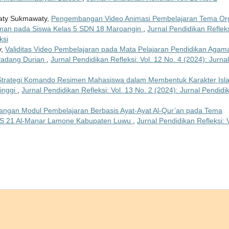
ty Sukmawaty,
Pengembangan Video Animasi Pembelajaran Tema Or
slaman pada Siswa Kelas 5 SDN 18 Maroangin
,
Jurnal Pendidikan Refleks
ksi
y,
Validitas Video Pembelajaran pada Mata Pelajaran Pendidikan Agam
 Padang Durian
,
Jurnal Pendidikan Refleksi: Vol. 12 No. 4 (2024): Jurnal
Strategi Komando Resimen Mahasiswa dalam Membentuk Karakter Isl
inggi
,
Jurnal Pendidikan Refleksi: Vol. 13 No. 2 (2024): Jurnal Pendidi
ngan Modul Pembelajaran Berbasis Ayat-Ayat Al-Qur’an pada Tema
 MIS 21 Al-Manar Lamone Kabupaten Luwu
,
Jurnal Pendidikan Refleksi: V