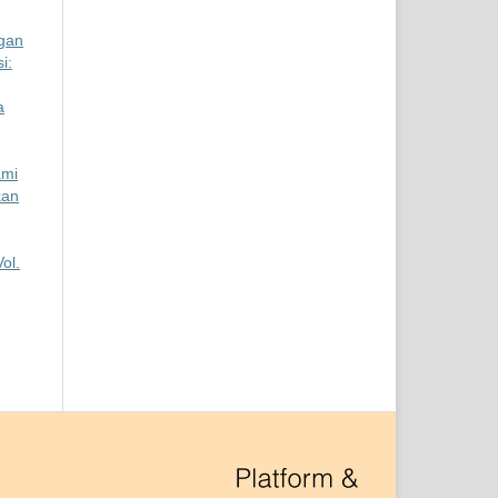
gan
i:
a
ami
kan
ol.