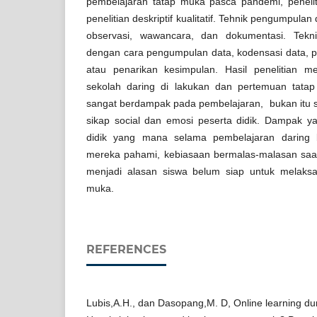
pembelajaran tatap muka pasca pandemi, penelit
penelitian deskriptif kualitatif. Tehnik pengumpula
observasi, wawancara, dan dokumentasi. Tekni
dengan cara pengumpulan data, kodensasi data, pe
atau penarikan kesimpulan. Hasil penelitian 
sekolah daring di lakukan dan pertemuan tata
sangat berdampak pada pembelajaran, bukan itu 
sikap social dan emosi peserta didik. Dampak y
didik yang mana selama pembelajaran daring 
mereka pahami, kebiasaan bermalas-malasan saat
menjadi alasan siswa belum siap untuk melaks
muka.
REFERENCES
Lubis,A.H., dan Dasopang,M. D, Online learning du