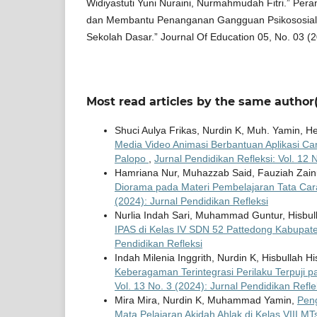
Widiyastuti Yuni Nuraini, Nurmahmudah Fitri.” Pe
dan Membantu Penanganan Gangguan Psikososial P
Sekolah Dasar.” Journal Of Education 05, No. 03 (2
Most read articles by the same author(
Shuci Aulya Frikas, Nurdin K, Muh. Yamin, H
Media Video Animasi Berbantuan Aplikasi C
Palopo
,
Jurnal Pendidikan Refleksi: Vol. 12 
Hamriana Nur, Muhazzab Said, Fauziah Zain
Diorama pada Materi Pembelajaran Tata Car
(2024): Jurnal Pendidikan Refleksi
Nurlia Indah Sari, Muhammad Guntur, Hisbul
IPAS di Kelas IV SDN 52 Pattedong Kabupa
Pendidikan Refleksi
Indah Milenia Inggrith, Nurdin K, Hisbullah H
Keberagaman Terintegrasi Perilaku Terpuji p
Vol. 13 No. 3 (2024): Jurnal Pendidikan Refle
Mira Mira, Nurdin K, Muhammad Yamin,
Pen
Mata Pelajaran Akidah Ahlak di Kelas VIII