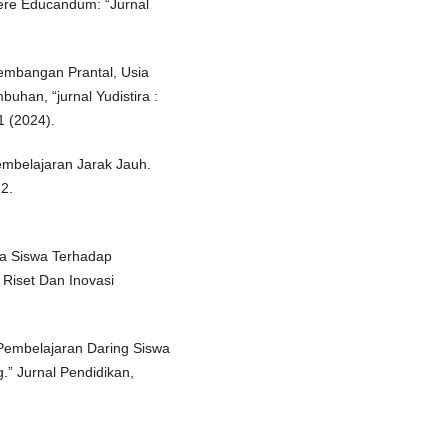
iere Educandum: “Jurnal
kembangan Prantal, Usia
uhan, “jurnal Yudistira :
1 (2024).
Pembelajaran Jarak Jauh.
 2.
Tua Siswa Terhadap
Riset Dan Inovasi
r Pembelajaran Daring Siswa
” Jurnal Pendidikan,