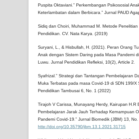
Puspita Oktaviani.” Perkembangan Psikososial Ana
Keterlambatan dalam Berbicara.” Jurnal PAUD Agap
Sidiq dan Choiri, Muhammad M. Metode Penelitian K
Pendidikan. CV. Nata Karya. (2019)
Suryani, L., & Hisbullah, H. (2021). Peran Orang T
Anak dengan Sistem Daring pada Masa Pandemi d
Luwu. Jurnal Pendidikan Refleksi, 10(2), Article 2.
Syafrizal.” Strategi dan Tantangan Pembelajaran Da
Muka Terbatas pada masa Covid-19 di SDN 199/X S
Pendidikan Tambusai 6, No. 1 (2022)
Tirajoh V Carissa, Munayang Herdy, Kairupan H.R
Pembelajaran Jarak Jauh Terhadap Kemampuan Or
Pandemi Covid-19.” Jurnal Biomedik (JBM) 13, No. 
http://doi.org/10.35790/jbm.13.1.2021.31715