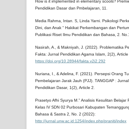
How is it implemented in elementary scools? Prem
Pendidikan Dasar dan Pmbelajaran, 11.
Media Rahma, Intan. S, Linda Yarni. Psikologi Per
Dini, dan Anak “ Hakikat Perkembangan dan Pertumb
Publikasi Riset Ilmu Pendidikan dan Bahasa, 2. No.
Nasirah, A., & Makniyah, J. (2022). Problematika 
Fakta: Jurnal Pendidikan Agama Islam, 2(2), Article
https://doi.org/10.28944/fakta.v2i2.292
Nuriana, I., & Adelina, F. (2021). Persepsi Orang 
Pembelajaran Jarak Jauh (PJJ). TANGGAP : Jurnal 
Pendidikan Dasar, 1(2), Article 2.
Prasetyo Afhi Syurya M.” Analisis Kesulitan Belaja
Kelas IV SDN 02 Purbosari Kabupaten Temanggung.
Bahasa & Sastra 2, No. 2 (2022):
http://jurnal.unw.ac.id:1254/index.php/praniti/index