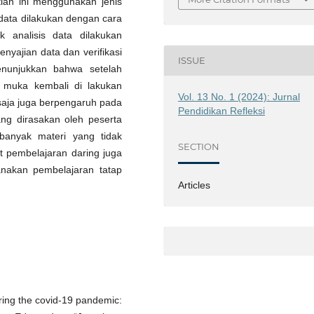
ian ini menggunakan jenis
n data dilakukan dengan cara
k analisis data dilakukan
nyajian data dan verifikasi
ISSUE
menunjukkan bahwa setelah
p muka kembali di lakukan
Vol. 13 No. 1 (2024): Jurnal
saja juga berpengaruh pada
Pendidikan Refleksi
ang dirasakan oleh peserta
banyak materi yang tidak
SECTION
 pembelajaran daring juga
anakan pembelajaran tatap
Articles
ring the covid-19 pandemic: