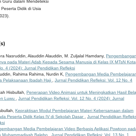
ran Guru dalam Mendeteksi
eserta Didik di Usia
023).
s)
era Nasruddin, Alauddin Alauddin, M. Zuljalal Hamdany,
Pengembanga
anva pada Materi Adab Kepada Sesama Manusia di Kelas IX MTsN Kota
No. 4 (2024): Jurnal Pendidikan Refleksi
uddin, Rahima Rahima, Nurdin K,
Pengembangan Media Pembelajara
a Pelaksanaan Ibadah Haji
,
Jurnal Pendidikan Refleksi: Vol. 12 No. 4
lah Hisbullah,
Penerapan Video Animasi untuk Meningkatkan Hasil Bela
ten Luwu
,
Jurnal Pendidikan Refleksi: Vol. 12 No. 4 (2024): Jurnal
isbullah,
Kepraktisan Modul Pembelajaran Materi Kebersamaan dalam
ada Peserta Didik Kelas IV di Sekolah Dasar
,
Jurnal Pendidikan Refleks
ksi
gembangan Media Pembelajaran Video Berbasis Aplikasi Powtoon pad
 MTs Muhammadiyah Balebo
,
Jurnal Pendidikan Refleksi: Vol. 13 No. 1