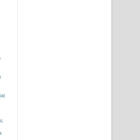
n
n
jar
i:
a