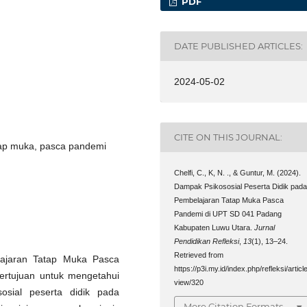
PDF
DATE PUBLISHED ARTICLES:
2024-05-02
CITE ON THIS JOURNAL:
tap muka, pasca pandemi
Chelfi, C., K, N. ., & Guntur, M. (2024).
Dampak Psikososial Peserta Didik pad
Pembelajaran Tatap Muka Pasca
Pandemi di UPT SD 041 Padang
Kabupaten Luwu Utara.
Jurnal
Pendidikan Refleksi
,
13
(1), 13–24.
Retrieved from
lajaran Tatap Muka Pasca
https://p3i.my.id/index.php/refleksi/article
ertujuan untuk mengetahui
view/320
ial peserta didik pada
More Citation Formats