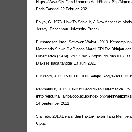
Https://Www.Ojs.Fkip.Ummetro.Ac.Id/Index.Php/Matemat
Pada Tanggal 22 Februari 2021
Polya, G. 1973. How To Solve It, A New Aspect of Mat
Jersey: Princenton University Press).
Purnamasari Irma, Setiawan Wahyu, 2019. Kemampua
Matematis Siswa SMP pada Materi SPLDV Ditinjau da
Matematika (KAM). Vol: 3 No: 2
https://doi.org/10.313
Diakses pada tanggal 13 Juni 2021
Purwanto,2013. Evaluasi Hasil Belajar. Yogyakarta: Pust
RahmahNur, 2013. Hakikat Pendidikan Matematika. Vol:
(
http://ejournal.iainpalopo.ac.id/index.php/al-khwarizmi/a
14 September 2021.
Slameto, 2010.Belajar dan Faktor-Faktor Yang Mempeng
Cipta.