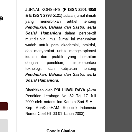
JURNAL KONSEPSI (
P
ISSN
2301-4059
& E ISSN
2798-5121
) adalah jurnal ilmiah
a
yang menerbitkan artikel tentang
Pendidikan, Bahasa dan Sastra, serta
Sosial Humaniora
dalam perspektif
multidisiplin ilmu. Jurnal ini merupakan
wadah untuk para akademisi, praktisi,
dan masyarakat untuk mengeksplorasi
isu-isu dan praktik yang berkaitan
dengan penelitian, implementasi
teknologi, dan kebijakan tentang
Pendidikan, Bahasa dan Sastra, serta
Sosial Humaniora
.
Diterbitkan oleh
P3I LUWU RAYA
(Akta
Pendirian Lembaga No. 32 Tgl 17 Juli
2009 oleh notaris Ina Kartika Sari S.H. -
Kep. MenKumHAM. Republik Indonesia
Nomor C-58.HT.03.01 Tahun 2003)
.
Google Citation