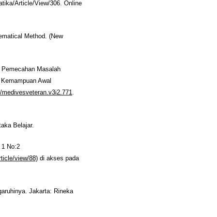
ika/Article/View/306. Online
hematical Method. (New
n Pemecahan Masalah
ri Kemampuan Awal
31/medivesveteran.v3i2.771
.
aka Belajar.
 1 No:2
rticle/view/88)
di akses pada
aruhinya. Jakarta: Rineka