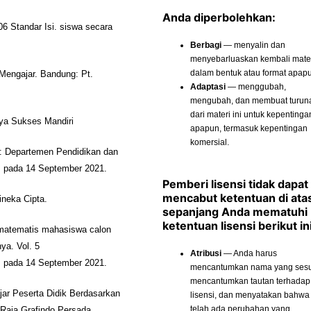
Anda diperbolehkan:
6 Standar Isi. siswa secara
Berbagi
— menyalin dan
menyebarluaskan kembali materi
dalam bentuk atau format apap
 Mengajar. Bandung: Pt.
Adaptasi
— menggubah,
mengubah, dan membuat turun
dari materi ini untuk kepentinga
rya Sukses Mandiri
apapun, termasuk kepentingan
komersial.
a: Departemen Pendidikan dan
s pada 14 September 2021.
Pemberi lisensi tidak dapat
mencabut ketentuan di ata
ineka Cipta.
sepanjang Anda mematuhi
ketentuan lisensi berikut ini
matematis mahasiswa calon
a. Vol. 5
Atribusi
— Anda harus
s pada 14 September 2021.
mencantumkan nama yang sesu
mencantumkan tautan terhadap
ajar Peserta Didik Berdasarkan
lisensi, dan menyatakan bahwa
telah ada perubahan yang
Raja Grafindo Persada.