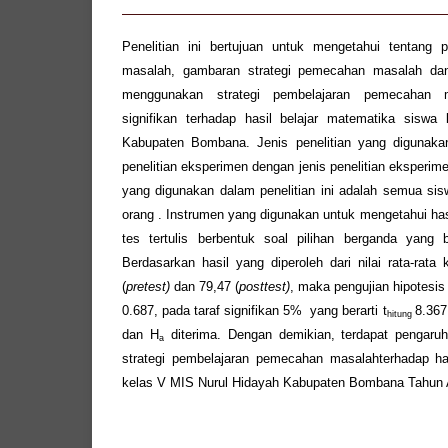
Penelitian ini bertujuan untuk mengetahui tentang 
masalah, gambaran strategi pemecahan masalah dan
menggunakan strategi pembelajaran pemecahan 
signifikan terhadap hasil belajar matematika sisw
Kabupaten Bombana. Jenis penelitian yang digunakan
penelitian eksperimen dengan jenis penelitian eksperi
yang digunakan dalam penelitian ini adalah semua si
orang . Instrumen yang digunakan untuk mengetahui hasi
tes tertulis berbentuk soal pilihan berganda yang
Berdasarkan hasil yang diperoleh dari nilai rata-rata
(
pretest)
dan 79,47 (
posttest)
, maka pengujian hipotesis 
0.687, pada taraf signifikan 5% yang berarti t
8.367
hitung
dan H
diterima. Dengan demikian, terdapat pengaruh
a
strategi pembelajaran pemecahan masalahterhadap ha
kelas V MIS Nurul Hidayah Kabupaten Bombana Tahun 