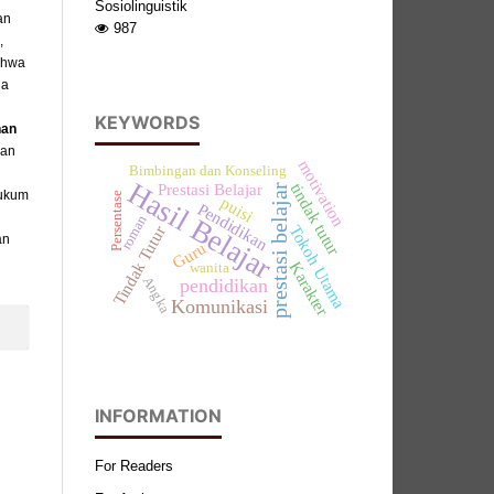
Sosiolinguistik
an
987
,
ahwa
da
KEYWORDS
han
kan
motivation
Bimbingan dan Konseling
Hasil Belajar
tindak tutur
Prestasi Belajar
prestasi belajar
hukum
Persentase
puisi
Pendidikan
roman
Tokoh Utama
Tindak Tutur
an
Guru
Karakter
wanita
Angka
pendidikan
Komunikasi
INFORMATION
For Readers