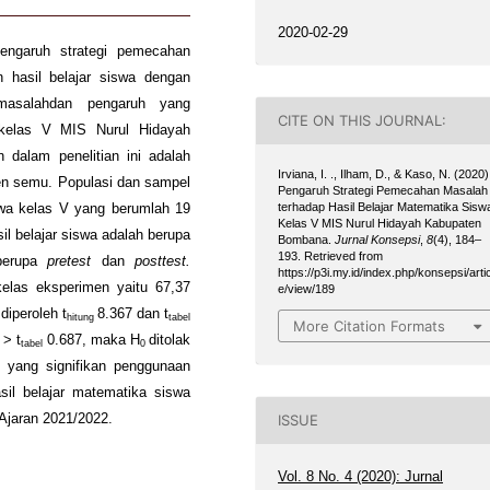
2020-02-29
pengaruh strategi pemecahan
 hasil belajar siswa dengan
masalahdan pengaruh yang
CITE ON THIS JOURNAL:
a kelas V MIS Nurul Hidayah
 dalam penelitian ini adalah
Irviana, I. ., Ilham, D., & Kaso, N. (2020)
men semu. Populasi dan sampel
Pengaruh Strategi Pemecahan Masalah
terhadap Hasil Belajar Matematika Sisw
swa kelas V yang berumlah 19
Kelas V MIS Nurul Hidayah Kabupaten
l belajar siswa adalah berupa
Bombana.
Jurnal Konsepsi
,
8
(4), 184–
193. Retrieved from
 berupa
pretest
dan
posttest.
https://p3i.my.id/index.php/konsepsi/artic
 kelas eksperimen yaitu 67,37
e/view/189
diperoleh t
8.367 dan t
hitung
tabel
More Citation Formats
 > t
0.687, maka H
ditolak
tabel
0
 yang signifikan penggunaan
sil belajar matematika siswa
Ajaran 2021/2022.
ISSUE
Vol. 8 No. 4 (2020): Jurnal