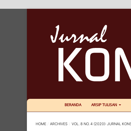
BERANDA
ARSIP TULISAN
HOME
/
ARCHIVES
/
VOL. 8 NO. 4 (2020): JURNAL KON