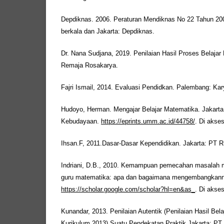
Depdiknas. 2006. Peraturan Mendiknas No 22 Tahun 200
berkala dan Jakarta: Depdiknas.
Dr. Nana Sudjana, 2019. Penilaian Hasil Proses Belajar
Remaja Rosakarya.
Fajri Ismail, 2014. Evaluasi Pendidkan. Palembang: Ka
Hudoyo, Herman. Mengajar Belajar Matematika. Jakart
Kebudayaan.
https://eprints.umm.ac.id/44758/
. Di akse
Ihsan.F, 2011.Dasar-Dasar Kependidikan. Jakarta: PT R
Indriani, D.B., 2010. Kemampuan pemecahan masalah 
guru matematika: apa dan bagaimana mengembangkanny
https://scholar.google.com/scholar?hl=en&as_
. Di akse
Kunandar, 2013. Penilaian Autentik (Penilaian Hasil Bel
Kurikulum 2013) Suatu Pendekatan Praktik.Jakarta: PT 