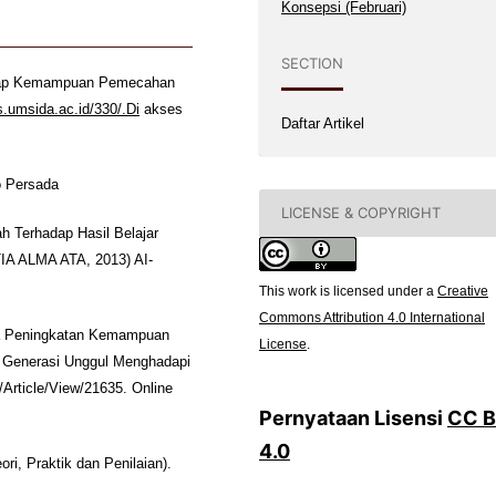
Konsepsi (Februari)
SECTION
adap Kemampuan Pemecahan
ts.umsida.ac.id/330/.Di
akses
Daftar Artikel
do Persada
LICENSE & COPYRIGHT
h Terhadap Hasil Belajar
IA ALMA ATA, 2013) AI-
This work is licensed under a
Creative
Commons Attribution 4.0 International
ya Peningkatan Kemampuan
License
.
 Generasi Unggul Menghadapi
Article/View/21635. Online
Pernyataan Lisensi
CC 
4.0
ri, Praktik dan Penilaian).