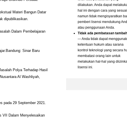
dilakukan. Anda dapat melakuk
hal ini dengan cara yang sesuai
kstual Materi Bangun Datar
namun tidak mengisyaratkan b
k dipublikasikan.
pemberi lisensi mendukung An
atau penggunaan Anda.
asalah Dalam Pembelajaran
Tidak ada pembatasan tamba
— Anda tidak dapat mengguna
ketentuan hukum atau sarana
kontrol teknologi yang secara 
jar.Bandung: Sinar Baru
membatasi orang lain untuk
melakukan hal-hal yang diizink
lisensi ini.
asalah Polya Terhadap Hasil
Nusantara Al Washliyah,
s pada 29 September 2021.
as VII Dalam Menyelesaikan