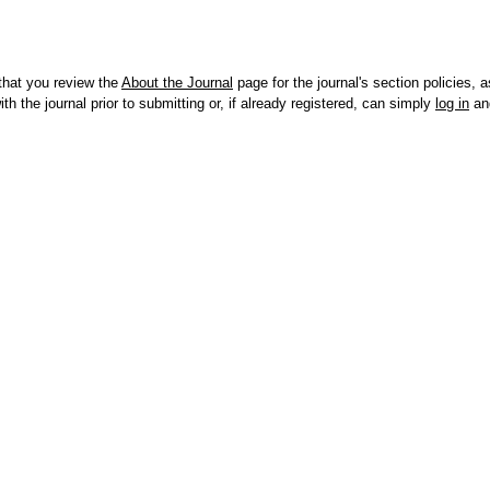
that you review the
About the Journal
page for the journal's section policies, a
th the journal prior to submitting or, if already registered, can simply
log in
an