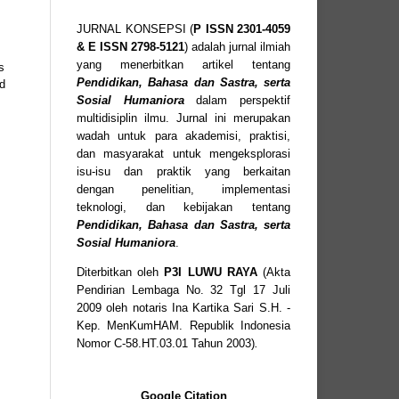
JURNAL KONSEPSI (
P
ISSN
2301-4059
& E ISSN
2798-5121
) adalah jurnal ilmiah
yang menerbitkan artikel tentang
s
Pendidikan, Bahasa dan Sastra, serta
d
Sosial Humaniora
dalam perspektif
multidisiplin ilmu. Jurnal ini merupakan
wadah untuk para akademisi, praktisi,
dan masyarakat untuk mengeksplorasi
isu-isu dan praktik yang berkaitan
dengan penelitian, implementasi
teknologi, dan kebijakan tentang
Pendidikan, Bahasa dan Sastra, serta
Sosial Humaniora
.
Diterbitkan oleh
P3I LUWU RAYA
(Akta
Pendirian Lembaga No. 32 Tgl 17 Juli
2009 oleh notaris Ina Kartika Sari S.H. -
Kep. MenKumHAM. Republik Indonesia
Nomor C-58.HT.03.01 Tahun 2003)
.
Google Citation