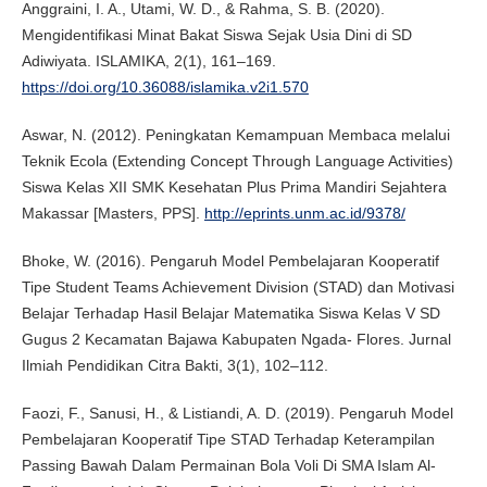
Anggraini, I. A., Utami, W. D., & Rahma, S. B. (2020).
Mengidentifikasi Minat Bakat Siswa Sejak Usia Dini di SD
Adiwiyata. ISLAMIKA, 2(1), 161–169.
https://doi.org/10.36088/islamika.v2i1.570
Aswar, N. (2012). Peningkatan Kemampuan Membaca melalui
Teknik Ecola (Extending Concept Through Language Activities)
Siswa Kelas XII SMK Kesehatan Plus Prima Mandiri Sejahtera
Makassar [Masters, PPS].
http://eprints.unm.ac.id/9378/
Bhoke, W. (2016). Pengaruh Model Pembelajaran Kooperatif
Tipe Student Teams Achievement Division (STAD) dan Motivasi
Belajar Terhadap Hasil Belajar Matematika Siswa Kelas V SD
Gugus 2 Kecamatan Bajawa Kabupaten Ngada- Flores. Jurnal
Ilmiah Pendidikan Citra Bakti, 3(1), 102–112.
Faozi, F., Sanusi, H., & Listiandi, A. D. (2019). Pengaruh Model
Pembelajaran Kooperatif Tipe STAD Terhadap Keterampilan
Passing Bawah Dalam Permainan Bola Voli Di SMA Islam Al-