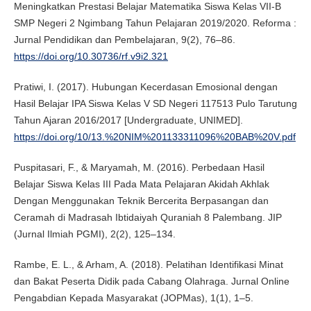
Meningkatkan Prestasi Belajar Matematika Siswa Kelas VII-B
SMP Negeri 2 Ngimbang Tahun Pelajaran 2019/2020. Reforma :
Jurnal Pendidikan dan Pembelajaran, 9(2), 76–86.
https://doi.org/10.30736/rf.v9i2.321
Pratiwi, I. (2017). Hubungan Kecerdasan Emosional dengan
Hasil Belajar IPA Siswa Kelas V SD Negeri 117513 Pulo Tarutung
Tahun Ajaran 2016/2017 [Undergraduate, UNIMED].
https://doi.org/10/13.%20NIM%201133311096%20BAB%20V.pdf
Puspitasari, F., & Maryamah, M. (2016). Perbedaan Hasil
Belajar Siswa Kelas III Pada Mata Pelajaran Akidah Akhlak
Dengan Menggunakan Teknik Bercerita Berpasangan dan
Ceramah di Madrasah Ibtidaiyah Quraniah 8 Palembang. JIP
(Jurnal Ilmiah PGMI), 2(2), 125–134.
Rambe, E. L., & Arham, A. (2018). Pelatihan Identifikasi Minat
dan Bakat Peserta Didik pada Cabang Olahraga. Jurnal Online
Pengabdian Kepada Masyarakat (JOPMas), 1(1), 1–5.