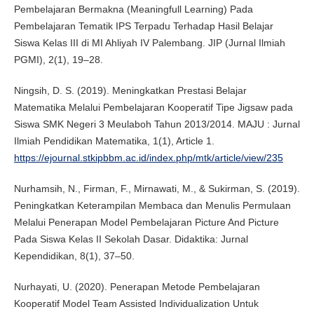
Pembelajaran Bermakna (Meaningfull Learning) Pada
Pembelajaran Tematik IPS Terpadu Terhadap Hasil Belajar
Siswa Kelas III di MI Ahliyah IV Palembang. JIP (Jurnal Ilmiah
PGMI), 2(1), 19–28.
Ningsih, D. S. (2019). Meningkatkan Prestasi Belajar
Matematika Melalui Pembelajaran Kooperatif Tipe Jigsaw pada
Siswa SMK Negeri 3 Meulaboh Tahun 2013/2014. MAJU : Jurnal
Ilmiah Pendidikan Matematika, 1(1), Article 1.
https://ejournal.stkipbbm.ac.id/index.php/mtk/article/view/235
Nurhamsih, N., Firman, F., Mirnawati, M., & Sukirman, S. (2019).
Peningkatkan Keterampilan Membaca dan Menulis Permulaan
Melalui Penerapan Model Pembelajaran Picture And Picture
Pada Siswa Kelas II Sekolah Dasar. Didaktika: Jurnal
Kependidikan, 8(1), 37–50.
Nurhayati, U. (2020). Penerapan Metode Pembelajaran
Kooperatif Model Team Assisted Individualization Untuk