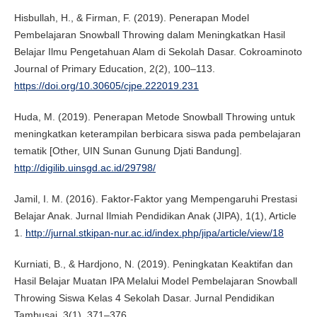
Hisbullah, H., & Firman, F. (2019). Penerapan Model
Pembelajaran Snowball Throwing dalam Meningkatkan Hasil
Belajar Ilmu Pengetahuan Alam di Sekolah Dasar. Cokroaminoto
Journal of Primary Education, 2(2), 100–113.
https://doi.org/10.30605/cjpe.222019.231
Huda, M. (2019). Penerapan Metode Snowball Throwing untuk
meningkatkan keterampilan berbicara siswa pada pembelajaran
tematik [Other, UIN Sunan Gunung Djati Bandung].
http://digilib.uinsgd.ac.id/29798/
Jamil, I. M. (2016). Faktor-Faktor yang Mempengaruhi Prestasi
Belajar Anak. Jurnal Ilmiah Pendidikan Anak (JIPA), 1(1), Article
1.
http://jurnal.stkipan-nur.ac.id/index.php/jipa/article/view/18
Kurniati, B., & Hardjono, N. (2019). Peningkatan Keaktifan dan
Hasil Belajar Muatan IPA Melalui Model Pembelajaran Snowball
Throwing Siswa Kelas 4 Sekolah Dasar. Jurnal Pendidikan
Tambusai, 3(1), 371–376.