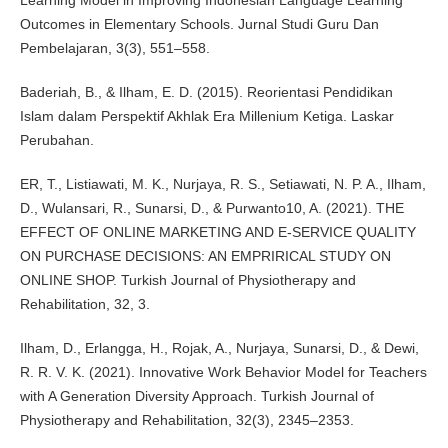
Learning Model in Improving Indonesian Language Learning
Outcomes in Elementary Schools. Jurnal Studi Guru Dan
Pembelajaran, 3(3), 551–558.
Baderiah, B., & Ilham, E. D. (2015). Reorientasi Pendidikan
Islam dalam Perspektif Akhlak Era Millenium Ketiga. Laskar
Perubahan.
ER, T., Listiawati, M. K., Nurjaya, R. S., Setiawati, N. P. A., Ilham,
D., Wulansari, R., Sunarsi, D., & Purwanto10, A. (2021). THE
EFFECT OF ONLINE MARKETING AND E-SERVICE QUALITY
ON PURCHASE DECISIONS: AN EMPRIRICAL STUDY ON
ONLINE SHOP. Turkish Journal of Physiotherapy and
Rehabilitation, 32, 3.
Ilham, D., Erlangga, H., Rojak, A., Nurjaya, Sunarsi, D., & Dewi,
R. R. V. K. (2021). Innovative Work Behavior Model for Teachers
with A Generation Diversity Approach. Turkish Journal of
Physiotherapy and Rehabilitation, 32(3), 2345–2353.