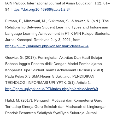
IAIN Palopo. International Journal of Asian Education, 1(2), 81–
94.
https://doi.org/10.46966/ijae.v1i2.34
Firman, F., Mirnawati, M., Sukirman, S., & Aswar, N. (n.d.). The
Relationship Between Student Learning Types and Indonesian
Language Learning Achievement in FTIK IAIN Palopo Students.
Jurnal Konsepsi. Retrieved July 3, 2021, from
https://p3i.my.id/index.php/konsepsi/article/view/24
Gusviar, G. (2017). Peningkatan Aktivitas Dan Hasil Belajar
Bahasa Inggris Peserta didik Dengan Model Pembelajaran
Kooperatif Tipe Student Teams Achivement Division (STAD)
Pada Kelas X.3 SMA Negeri 5 Bukittingi. PENDIDIKAN
TEKNOLOGI INFORMASI UPI-YPTK, 3(1), Article 1.
http://lppm.upiyptk.ac.id/PTI/index.php/pti/article/view/49
Hafid, M. (2017). Pengaruh Motivasi dan Kompetensi Guru
Terhadap Kinerja Guru Sekolah dan Madrasah di Lingkungan
Pondok Pesantren Salafiyah Syafi’iyah Sukorejo. Jurnal