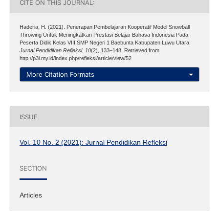
CITE ON THIS JOURNAL:
Haderia, H. (2021). Penerapan Pembelajaran Kooperatif Model Snowball
Throwing Untuk Meningkatkan Prestasi Belajar Bahasa Indonesia Pada
Peserta Didik Kelas VIII SMP Negeri 1 Baebunta Kabupaten Luwu Utara.
Jurnal Pendidikan Refleksi
,
10
(2), 133–148. Retrieved from
http://p3i.my.id/index.php/refleksi/article/view/52
More Citation Formats
ISSUE
Vol. 10 No. 2 (2021): Jurnal Pendidikan Refleksi
SECTION
Articles