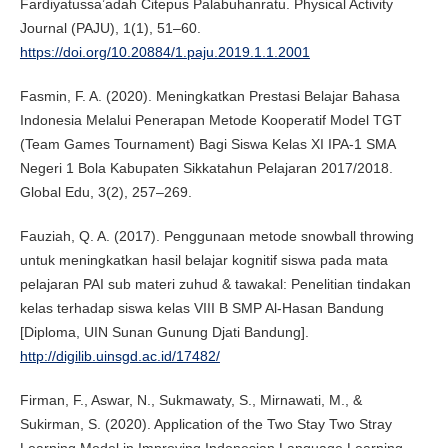
Fardiyatussa’adah Citepus Palabuhanratu. Physical Activity
Journal (PAJU), 1(1), 51–60.
https://doi.org/10.20884/1.paju.2019.1.1.2001
Fasmin, F. A. (2020). Meningkatkan Prestasi Belajar Bahasa
Indonesia Melalui Penerapan Metode Kooperatif Model TGT
(Team Games Tournament) Bagi Siswa Kelas XI IPA-1 SMA
Negeri 1 Bola Kabupaten Sikkatahun Pelajaran 2017/2018.
Global Edu, 3(2), 257–269.
Fauziah, Q. A. (2017). Penggunaan metode snowball throwing
untuk meningkatkan hasil belajar kognitif siswa pada mata
pelajaran PAI sub materi zuhud & tawakal: Penelitian tindakan
kelas terhadap siswa kelas VIII B SMP Al-Hasan Bandung
[Diploma, UIN Sunan Gunung Djati Bandung].
http://digilib.uinsgd.ac.id/17482/
Firman, F., Aswar, N., Sukmawaty, S., Mirnawati, M., &
Sukirman, S. (2020). Application of the Two Stay Two Stray