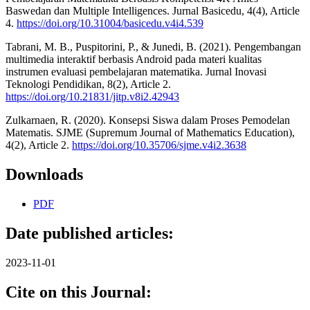
Baswedan dan Multiple Intelligences. Jurnal Basicedu, 4(4), Article
4.
https://doi.org/10.31004/basicedu.v4i4.539
Tabrani, M. B., Puspitorini, P., & Junedi, B. (2021). Pengembangan
multimedia interaktif berbasis Android pada materi kualitas
instrumen evaluasi pembelajaran matematika. Jurnal Inovasi
Teknologi Pendidikan, 8(2), Article 2.
https://doi.org/10.21831/jitp.v8i2.42943
Zulkarnaen, R. (2020). Konsepsi Siswa dalam Proses Pemodelan
Matematis. SJME (Supremum Journal of Mathematics Education),
4(2), Article 2.
https://doi.org/10.35706/sjme.v4i2.3638
Downloads
PDF
Date published articles:
2023-11-01
Cite on this Journal: