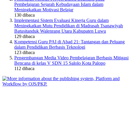
Pembelajaran Sejarah Kebudayaan Islam dalam
Meningkatkan Motivasi Belajar
130
dibaca
Implementasi Sistem Evaluasi Kinerja Guru dalam
Meningkatkan Mutu Pendidikan di Madrasah Tsanawiyah
Batusitanduk Walenrang Utara Kabupaten Luwu
129
dibaca
Kompetensi Guru PAI di Abad 21: Tantangan dan Peluang
dalam Pendidikan Berbasis Teknologi
123
dibaca
Pengembangan Media Video Pembelajaran Berbasis Mitigasi
Bencana di kelas V SDN 15 Salolo Kota Palopo
112
dibaca