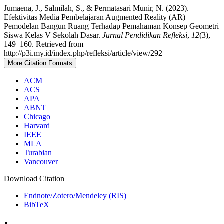
Jumaena, J., Salmilah, S., & Permatasari Munir, N. (2023).
Efektivitas Media Pembelajaran Augmented Reality (AR)
Pemodelan Bangun Ruang Terhadap Pemahaman Konsep Geometri
Siswa Kelas V Sekolah Dasar.
Jurnal Pendidikan Refleksi
,
12
(3),
149–160. Retrieved from
http://p3i.my.id/index.php/refleksi/article/view/292
More Citation Formats
ACM
ACS
APA
ABNT
Chicago
Harvard
IEEE
MLA
Turabian
Vancouver
Download Citation
Endnote/Zotero/Mendeley (RIS)
BibTeX