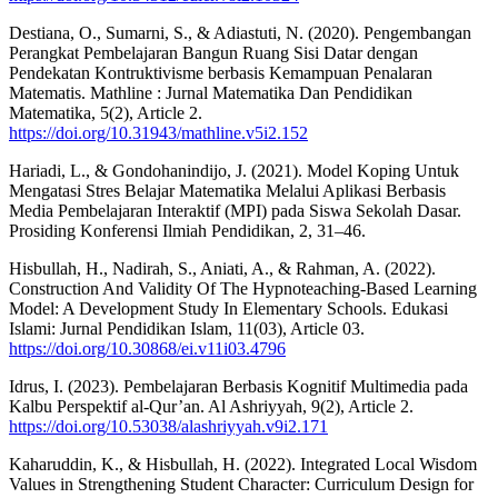
Destiana, O., Sumarni, S., & Adiastuti, N. (2020). Pengembangan
Perangkat Pembelajaran Bangun Ruang Sisi Datar dengan
Pendekatan Kontruktivisme berbasis Kemampuan Penalaran
Matematis. Mathline : Jurnal Matematika Dan Pendidikan
Matematika, 5(2), Article 2.
https://doi.org/10.31943/mathline.v5i2.152
Hariadi, L., & Gondohanindijo, J. (2021). Model Koping Untuk
Mengatasi Stres Belajar Matematika Melalui Aplikasi Berbasis
Media Pembelajaran Interaktif (MPI) pada Siswa Sekolah Dasar.
Prosiding Konferensi Ilmiah Pendidikan, 2, 31–46.
Hisbullah, H., Nadirah, S., Aniati, A., & Rahman, A. (2022).
Construction And Validity Of The Hypnoteaching-Based Learning
Model: A Development Study In Elementary Schools. Edukasi
Islami: Jurnal Pendidikan Islam, 11(03), Article 03.
https://doi.org/10.30868/ei.v11i03.4796
Idrus, I. (2023). Pembelajaran Berbasis Kognitif Multimedia pada
Kalbu Perspektif al-Qur’an. Al Ashriyyah, 9(2), Article 2.
https://doi.org/10.53038/alashriyyah.v9i2.171
Kaharuddin, K., & Hisbullah, H. (2022). Integrated Local Wisdom
Values in Strengthening Student Character: Curriculum Design for