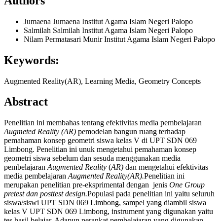
Authors
Jumaena Jumaena
Institut Agama Islam Negeri Palopo
Salmilah Salmilah
Institut Agama Islam Negeri Palopo
Nilam Permatasari Munir
Institut Agama Islam Negeri Palopo
Keywords:
Augmented Reality(AR), Learning Media, Geometry Concepts
Abstract
Penelitian ini membahas tentang efektivitas media pembelajaran
Augmeted Reality
(AR)
pemodelan bangun ruang terhadap
pemahaman konsep geometri siswa kelas V di UPT SDN 069
Limbong. Penelitian ini unuk mengetahui pemahaman konsep
geometri siswa sebelum dan sesuda menggunakan media
pembelajaran
Augmented Reality
(
AR)
dan mengetahui efektivitas
media pembelajaran
Augmented Reality(AR).
Penelitian ini
merupakan penelitian pre-eksprimental dengan jenis
One Group
pretest dan posttest design.
Populasi pada penelitian ini yaitu seluruh
siswa/siswi UPT SDN 069 Limbong, sampel yang diambil siswa
kelas V UPT SDN 069 Limbong, instrument yang digunakan yaitu
tes hasil belajar. Adapun perankat pembelajaran yang digunakan