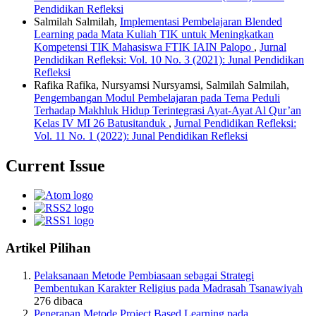
Pendidikan Refleksi
Salmilah Salmilah,
Implementasi Pembelajaran Blended
Learning pada Mata Kuliah TIK untuk Meningkatkan
Kompetensi TIK Mahasiswa FTIK IAIN Palopo
,
Jurnal
Pendidikan Refleksi: Vol. 10 No. 3 (2021): Junal Pendidikan
Refleksi
Rafika Rafika, Nursyamsi Nursyamsi, Salmilah Salmilah,
Pengembangan Modul Pembelajaran pada Tema Peduli
Terhadap Makhluk Hidup Terintegrasi Ayat-Ayat Al Qur’an
Kelas IV MI 26 Batusitanduk
,
Jurnal Pendidikan Refleksi:
Vol. 11 No. 1 (2022): Junal Pendidikan Refleksi
Current Issue
Artikel Pilihan
Pelaksanaan Metode Pembiasaan sebagai Strategi
Pembentukan Karakter Religius pada Madrasah Tsanawiyah
276
dibaca
Penerapan Metode Project Based Learning pada