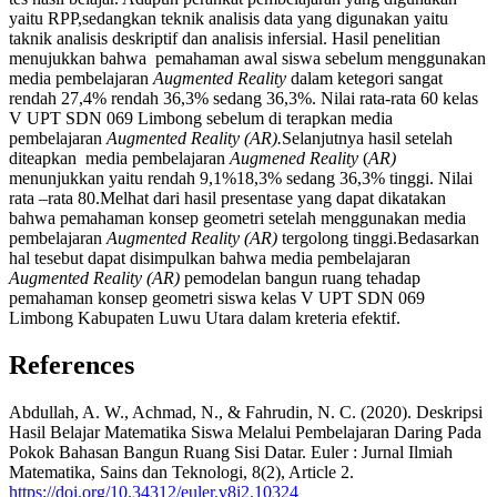
yaitu RPP,sedangkan teknik analisis data yang digunakan yaitu
taknik analisis deskriptif dan analisis infersial. Hasil penelitian
menujukkan bahwa pemahaman awal siswa sebelum menggunakan
media pembelajaran
Augmented Reality
dalam ketegori sangat
rendah 27,4% rendah 36,3% sedang 36,3%. Nilai rata-rata 60 kelas
V UPT SDN 069 Limbong sebelum di terapkan media
pembelajaran
Augmented Reality (AR).
Selanjutnya hasil setelah
diteapkan media pembelajaran
Augmened Reality
(
AR)
menunjukkan yaitu rendah 9,1%18,3% sedang 36,3% tinggi. Nilai
rata –rata 80.Melhat dari hasil presentase yang dapat dikatakan
bahwa pemahaman konsep geometri setelah menggunakan media
pembelajaran
Augmented Reality (AR)
tergolong tinggi.Bedasarkan
hal tesebut dapat disimpulkan bahwa media pembelajaran
Augmented Reality (AR)
pemodelan bangun ruang tehadap
pemahaman konsep geometri siswa kelas V UPT SDN 069
Limbong Kabupaten Luwu Utara dalam kreteria efektif.
References
Abdullah, A. W., Achmad, N., & Fahrudin, N. C. (2020). Deskripsi
Hasil Belajar Matematika Siswa Melalui Pembelajaran Daring Pada
Pokok Bahasan Bangun Ruang Sisi Datar. Euler : Jurnal Ilmiah
Matematika, Sains dan Teknologi, 8(2), Article 2.
https://doi.org/10.34312/euler.v8i2.10324