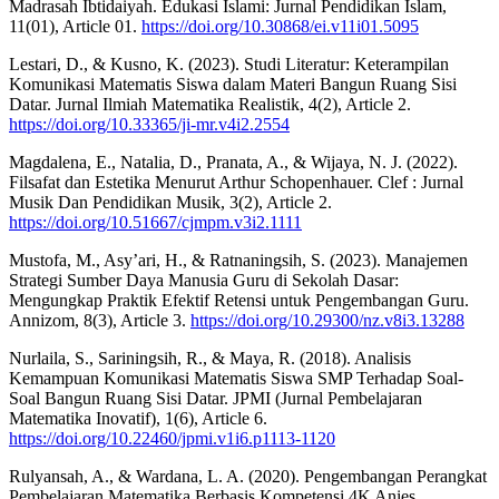
Madrasah Ibtidaiyah. Edukasi Islami: Jurnal Pendidikan Islam,
11(01), Article 01.
https://doi.org/10.30868/ei.v11i01.5095
Lestari, D., & Kusno, K. (2023). Studi Literatur: Keterampilan
Komunikasi Matematis Siswa dalam Materi Bangun Ruang Sisi
Datar. Jurnal Ilmiah Matematika Realistik, 4(2), Article 2.
https://doi.org/10.33365/ji-mr.v4i2.2554
Magdalena, E., Natalia, D., Pranata, A., & Wijaya, N. J. (2022).
Filsafat dan Estetika Menurut Arthur Schopenhauer. Clef : Jurnal
Musik Dan Pendidikan Musik, 3(2), Article 2.
https://doi.org/10.51667/cjmpm.v3i2.1111
Mustofa, M., Asy’ari, H., & Ratnaningsih, S. (2023). Manajemen
Strategi Sumber Daya Manusia Guru di Sekolah Dasar:
Mengungkap Praktik Efektif Retensi untuk Pengembangan Guru.
Annizom, 8(3), Article 3.
https://doi.org/10.29300/nz.v8i3.13288
Nurlaila, S., Sariningsih, R., & Maya, R. (2018). Analisis
Kemampuan Komunikasi Matematis Siswa SMP Terhadap Soal-
Soal Bangun Ruang Sisi Datar. JPMI (Jurnal Pembelajaran
Matematika Inovatif), 1(6), Article 6.
https://doi.org/10.22460/jpmi.v1i6.p1113-1120
Rulyansah, A., & Wardana, L. A. (2020). Pengembangan Perangkat
Pembelajaran Matematika Berbasis Kompetensi 4K Anies