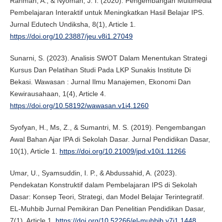
Rahman, A., & Nyoman, J. I. (2020). Pengembangan Multimedia
Pembelajaran Interaktif untuk Meningkatkan Hasil Belajar IPS.
Jurnal Edutech Undiksha, 8(1), Article 1.
https://doi.org/10.23887/jeu.v8i1.27049
Sunarni, S. (2023). Analisis SWOT Dalam Menentukan Strategi
Kursus Dan Pelatihan Studi Pada LKP Sunakis Institute Di
Bekasi. Wawasan : Jurnal Ilmu Manajemen, Ekonomi Dan
Kewirausahaan, 1(4), Article 4.
https://doi.org/10.58192/wawasan.v1i4.1260
Syofyan, H., Ms, Z., & Sumantri, M. S. (2019). Pengembangan
Awal Bahan Ajar IPA di Sekolah Dasar. Jurnal Pendidikan Dasar,
10(1), Article 1.
https://doi.org/10.21009/jpd.v10i1.11266
Umar, U., Syamsuddin, I. P., & Abdussahid, A. (2023).
Pendekatan Konstruktif dalam Pembelajaran IPS di Sekolah
Dasar: Konsep Teori, Strategi, dan Model Belajar Terintegratif.
EL-Muhbib Jurnal Pemikiran Dan Penelitian Pendidikan Dasar,
7(1), Article 1.
https://doi.org/10.52266/el-muhbib.v7i1.1448