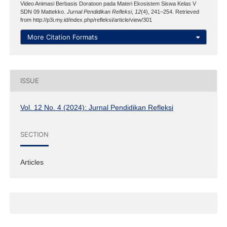
Video Animasi Berbasis Doratoon pada Materi Ekosistem Siswa Kelas V
SDN 09 Mattekko.
Jurnal Pendidikan Refleksi
,
12
(4), 241–254. Retrieved
from http://p3i.my.id/index.php/refleksi/article/view/301
More Citation Formats
ISSUE
Vol. 12 No. 4 (2024): Jurnal Pendidikan Refleksi
SECTION
Articles