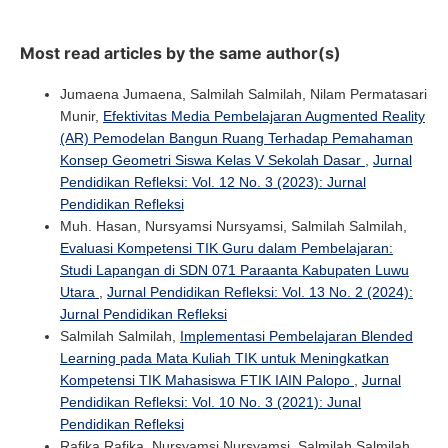
Most read articles by the same author(s)
Jumaena Jumaena, Salmilah Salmilah, Nilam Permatasari
Munir,
Efektivitas Media Pembelajaran Augmented Reality
(AR) Pemodelan Bangun Ruang Terhadap Pemahaman
Konsep Geometri Siswa Kelas V Sekolah Dasar
,
Jurnal
Pendidikan Refleksi: Vol. 12 No. 3 (2023): Jurnal
Pendidikan Refleksi
Muh. Hasan, Nursyamsi Nursyamsi, Salmilah Salmilah,
Evaluasi Kompetensi TIK Guru dalam Pembelajaran:
Studi Lapangan di SDN 071 Paraanta Kabupaten Luwu
Utara
,
Jurnal Pendidikan Refleksi: Vol. 13 No. 2 (2024):
Jurnal Pendidikan Refleksi
Salmilah Salmilah,
Implementasi Pembelajaran Blended
Learning pada Mata Kuliah TIK untuk Meningkatkan
Kompetensi TIK Mahasiswa FTIK IAIN Palopo
,
Jurnal
Pendidikan Refleksi: Vol. 10 No. 3 (2021): Junal
Pendidikan Refleksi
Rafika Rafika, Nursyamsi Nursyamsi, Salmilah Salmilah,