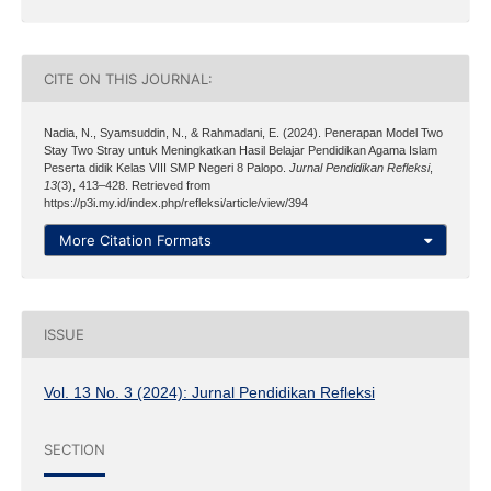
CITE ON THIS JOURNAL:
Nadia, N., Syamsuddin, N., & Rahmadani, E. (2024). Penerapan Model Two
Stay Two Stray untuk Meningkatkan Hasil Belajar Pendidikan Agama Islam
Peserta didik Kelas VIII SMP Negeri 8 Palopo.
Jurnal Pendidikan Refleksi
,
13
(3), 413–428. Retrieved from
https://p3i.my.id/index.php/refleksi/article/view/394
More Citation Formats
ISSUE
Vol. 13 No. 3 (2024): Jurnal Pendidikan Refleksi
SECTION