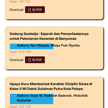
Page: 116-122
ID-PDF
Download:
Gedung Soetedja : Sejarah dan Pemanfaatannya
untuk Pelestarian Kesenian di Banyumas
Authors: Nur HIdayah, Widya Putri Ryolita
Page: 123-128
ID-PDF
Download:
Upaya Guru Membentuk Karakter Disiplin Siswa di
Kelas V MI Datok Sulaiman Putra Kota Palopo
Authors: Iksan M, Baderiah Baderiah, Hisbullah
Hisbullah
Page: 129-134