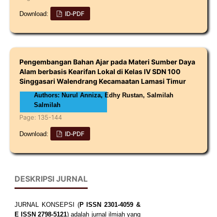
ID-PDF
Download:
Pengembangan Bahan Ajar pada Materi Sumber Daya
Alam berbasis Kearifan Lokal di Kelas IV SDN 100
Singgasari Walendrang Kecamaatan Lamasi Timur
Authors: Nurul Anniza, Edhy Rustan, Salmilah
Salmilah
Page: 135-144
ID-PDF
Download:
DESKRIPSI JURNAL
JURNAL KONSEPSI (
P
ISSN
2301-4059
&
E ISSN
2798-5121
) adalah jurnal ilmiah yang