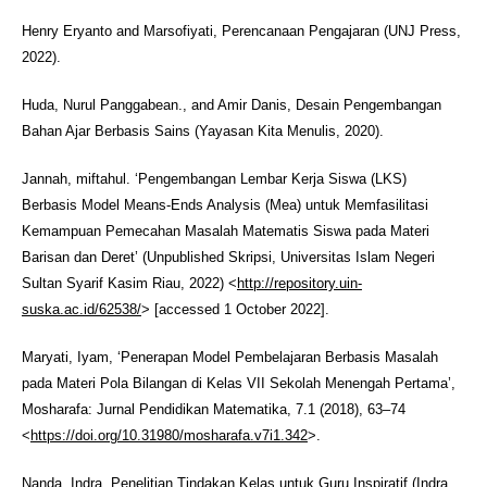
Henry Eryanto and Marsofiyati, Perencanaan Pengajaran (UNJ Press,
2022).
Huda, Nurul Panggabean., and Amir Danis, Desain Pengembangan
Bahan Ajar Berbasis Sains (Yayasan Kita Menulis, 2020).
Jannah, miftahul. ‘Pengembangan Lembar Kerja Siswa (LKS)
Berbasis Model Means-Ends Analysis (Mea) untuk Memfasilitasi
Kemampuan Pemecahan Masalah Matematis Siswa pada Materi
Barisan dan Deret’ (Unpublished Skripsi, Universitas Islam Negeri
Sultan Syarif Kasim Riau, 2022) <
http://repository.uin-
suska.ac.id/62538/
> [accessed 1 October 2022].
Maryati, Iyam, ‘Penerapan Model Pembelajaran Berbasis Masalah
pada Materi Pola Bilangan di Kelas VII Sekolah Menengah Pertama’,
Mosharafa: Jurnal Pendidikan Matematika, 7.1 (2018), 63–74
<
https://doi.org/10.31980/mosharafa.v7i1.342
>.
Nanda, Indra, Penelitian Tindakan Kelas untuk Guru Inspiratif (Indra