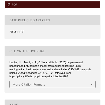
PDF
DATE PUBLISHED ARTICLES:
2023-11-30
CITE ON THIS JOURNAL:
Hapipa, N. ., Munir, N. P., & Nasaruddin, N. (2023). Implementasi
penggunaan LKS berbasis model problem based learning untuk
meningkatkan hasil belajar matematika siswa kelas V SDN 41 batu putih
palopo.
Jurnal Konsepsi
,
12
(3), 62–82. Retrieved from
https://p3i.my.id/index.php/konsepsi/article/view/287
More Citation Formats
ISSUE