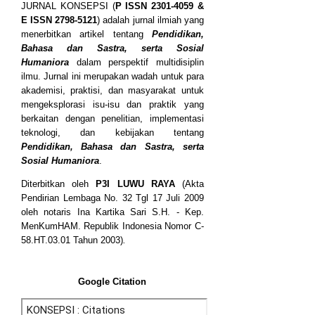
JURNAL KONSEPSI (
P
ISSN
2301-4059
&
E ISSN
2798-5121
) adalah jurnal ilmiah yang
menerbitkan artikel tentang
Pendidikan,
Bahasa dan Sastra, serta Sosial
Humaniora
dalam perspektif multidisiplin
ilmu. Jurnal ini merupakan wadah untuk para
akademisi, praktisi, dan masyarakat untuk
mengeksplorasi isu-isu dan praktik yang
berkaitan dengan penelitian, implementasi
teknologi, dan kebijakan tentang
Pendidikan, Bahasa dan Sastra, serta
Sosial Humaniora
.
Diterbitkan oleh
P3I LUWU RAYA
(Akta
Pendirian Lembaga No. 32 Tgl 17 Juli 2009
oleh notaris Ina Kartika Sari S.H. - Kep.
MenKumHAM. Republik Indonesia Nomor C-
58.HT.03.01 Tahun 2003)
.
Google Citation