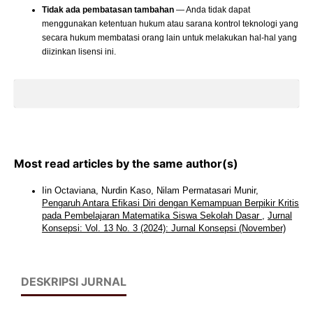
Tidak ada pembatasan tambahan
— Anda tidak dapat
menggunakan ketentuan hukum atau sarana kontrol teknologi yang
secara hukum membatasi orang lain untuk melakukan hal-hal yang
diizinkan lisensi ini.
Most read articles by the same author(s)
Iin Octaviana, Nurdin Kaso, Nilam Permatasari Munir,
Pengaruh Antara Efikasi Diri dengan Kemampuan Berpikir Kritis
pada Pembelajaran Matematika Siswa Sekolah Dasar
,
Jurnal
Konsepsi: Vol. 13 No. 3 (2024): Jurnal Konsepsi (November)
DESKRIPSI JURNAL