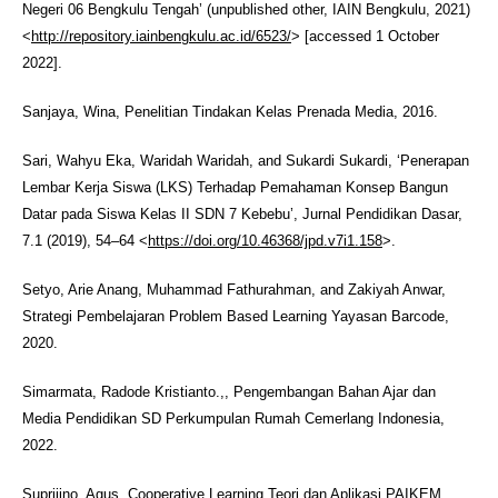
Negeri 06 Bengkulu Tengah’ (unpublished other, IAIN Bengkulu, 2021)
<
http://repository.iainbengkulu.ac.id/6523/
> [accessed 1 October
2022].
Sanjaya, Wina, Penelitian Tindakan Kelas Prenada Media, 2016.
Sari, Wahyu Eka, Waridah Waridah, and Sukardi Sukardi, ‘Penerapan
Lembar Kerja Siswa (LKS) Terhadap Pemahaman Konsep Bangun
Datar pada Siswa Kelas II SDN 7 Kebebu’, Jurnal Pendidikan Dasar,
7.1 (2019), 54–64 <
https://doi.org/10.46368/jpd.v7i1.158
>.
Setyo, Arie Anang, Muhammad Fathurahman, and Zakiyah Anwar,
Strategi Pembelajaran Problem Based Learning Yayasan Barcode,
2020.
Simarmata, Radode Kristianto.,, Pengembangan Bahan Ajar dan
Media Pendidikan SD Perkumpulan Rumah Cemerlang Indonesia,
2022.
Suprijino, Agus, Cooperative Learning Teori dan Aplikasi PAIKEM.