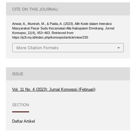
CITE ON THIS JOURNAL:
Anwar, A., Munirah, M., & Paida, A. (2023). Alih Kode dalam Interaksi
Masyarakat Pasar Sudu Kecamatan Alla Kabupaten Enrekang.
Jurnal
Konsepsi
,
11
(4), 453–463. Retrieved from
https://p3i.my.id/index.php/konsepsi/article/view/230
More Citation Formats
ISSUE
Vol. 11 No. 4 (2023): Jurnal Konsepsi (Februari)
SECTION
Daftar Artikel