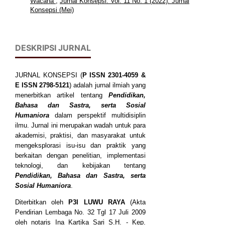
Wacana
,
Jurnal Konsepsi: Vol. 11 No. 1 (2022): Jurnal
Konsepsi (Mei)
DESKRIPSI JURNAL
JURNAL KONSEPSI (
P
ISSN
2301-4059
&
E ISSN
2798-5121
) adalah jurnal ilmiah yang
menerbitkan artikel tentang
Pendidikan,
Bahasa dan Sastra, serta Sosial
Humaniora
dalam perspektif multidisiplin
ilmu. Jurnal ini merupakan wadah untuk para
akademisi, praktisi, dan masyarakat untuk
mengeksplorasi isu-isu dan praktik yang
berkaitan dengan penelitian, implementasi
teknologi, dan kebijakan tentang
Pendidikan, Bahasa dan Sastra, serta
Sosial Humaniora
.
Diterbitkan oleh
P3I LUWU RAYA
(Akta
Pendirian Lembaga No. 32 Tgl 17 Juli 2009
oleh notaris Ina Kartika Sari S.H. - Kep.