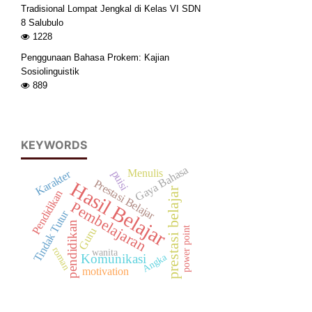
Tradisional Lompat Jengkal di Kelas VI SDN
8 Salubulo
1228
Penggunaan Bahasa Prokem: Kajian
Sosiolinguistik
889
KEYWORDS
Gaya Bahasa
Menulis
Karakter
puisi
Prestasi Belajar
Hasil Belajar
prestasi belajar
Pendidikan
Pembelajaran
Tindak Tutur
pendidikan
power point
Guru
roman
wanita
Komunikasi
Angka
motivation