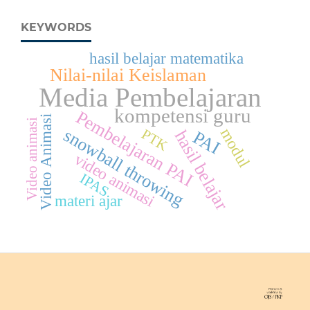
KEYWORDS
hasil belajar matematika
Nilai-nilai Keislaman
Media Pembelajaran
kompetensi guru
Pembelajaran PAI
Video Animasi
Video animasi
modul
snowball throwing
PTK
hasil belajar
PAI
video animasi
IPAS
materi ajar