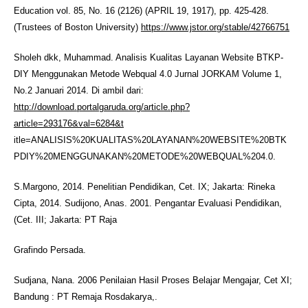
Education vol. 85, No. 16 (2126) (APRIL 19, 1917), pp. 425-428.
(Trustees of Boston University)
https://www.jstor.org/stable/42766751
Sholeh dkk, Muhammad. Analisis Kualitas Layanan Website BTKP-
DIY Menggunakan Metode Webqual 4.0 Jurnal JORKAM Volume 1,
No.2 Januari 2014. Di ambil dari:
http://download.portalgaruda.org/article.php?
article=293176&val=6284&t
itle=ANALISIS%20KUALITAS%20LAYANAN%20WEBSITE%20BTK
PDIY%20MENGGUNAKAN%20METODE%20WEBQUAL%204.0.
S.Margono, 2014. Penelitian Pendidikan, Cet. IX; Jakarta: Rineka
Cipta, 2014. Sudijono, Anas. 2001. Pengantar Evaluasi Pendidikan,
(Cet. III; Jakarta: PT Raja
Grafindo Persada.
Sudjana, Nana. 2006 Penilaian Hasil Proses Belajar Mengajar, Cet XI;
Bandung : PT Remaja Rosdakarya,.