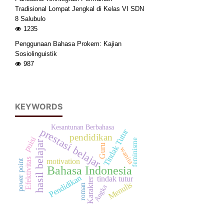
Tradisional Lompat Jengkal di Kelas VI SDN
8 Salubulo
1235
Penggunaan Bahasa Prokem: Kajian
Sosiolinguistik
987
KEYWORDS
Kesantunan Berbahasa
prestasi belajar
Tindak Tutur
pendidikan
puisi
feminisme
hasil belajar
Guru
wanita
motivation
Efektivitas
power point
Bahasa Indonesia
Pendidikan
tindak tutur
Karakter
Menulis
roman
Angka