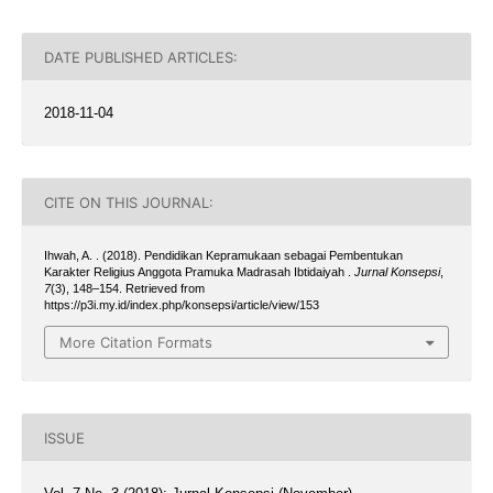
DATE PUBLISHED ARTICLES:
2018-11-04
CITE ON THIS JOURNAL:
Ihwah, A. . (2018). Pendidikan Kepramukaan sebagai Pembentukan
Karakter Religius Anggota Pramuka Madrasah Ibtidaiyah .
Jurnal Konsepsi
,
7
(3), 148–154. Retrieved from
https://p3i.my.id/index.php/konsepsi/article/view/153
More Citation Formats
ISSUE