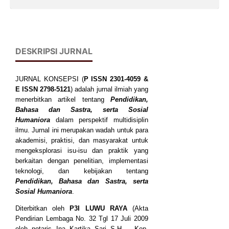
DESKRIPSI JURNAL
JURNAL KONSEPSI (
P
ISSN
2301-4059
&
E ISSN
2798-5121
) adalah jurnal ilmiah yang
menerbitkan artikel tentang
Pendidikan,
Bahasa dan Sastra, serta Sosial
Humaniora
dalam perspektif multidisiplin
ilmu. Jurnal ini merupakan wadah untuk para
akademisi, praktisi, dan masyarakat untuk
mengeksplorasi isu-isu dan praktik yang
berkaitan dengan penelitian, implementasi
teknologi, dan kebijakan tentang
Pendidikan, Bahasa dan Sastra, serta
Sosial Humaniora
.
Diterbitkan oleh
P3I LUWU RAYA
(Akta
Pendirian Lembaga No. 32 Tgl 17 Juli 2009
oleh notaris Ina Kartika Sari S.H. - Kep.