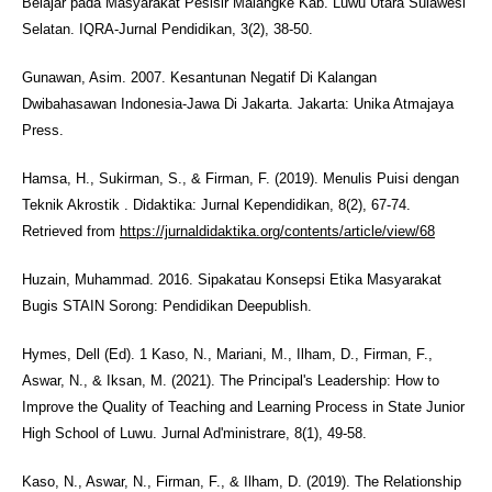
Belajar pada Masyarakat Pesisir Malangke Kab. Luwu Utara Sulawesi
Selatan. IQRA-Jurnal Pendidikan, 3(2), 38-50.
Gunawan, Asim. 2007. Kesantunan Negatif Di Kalangan
Dwibahasawan Indonesia-Jawa Di Jakarta. Jakarta: Unika Atmajaya
Press.
Hamsa, H., Sukirman, S., & Firman, F. (2019). Menulis Puisi dengan
Teknik Akrostik . Didaktika: Jurnal Kependidikan, 8(2), 67-74.
Retrieved from
https://jurnaldidaktika.org/contents/article/view/68
Huzain, Muhammad. 2016. Sipakatau Konsepsi Etika Masyarakat
Bugis STAIN Sorong: Pendidikan Deepublish.
Hymes, Dell (Ed). 1 Kaso, N., Mariani, M., Ilham, D., Firman, F.,
Aswar, N., & Iksan, M. (2021). The Principal's Leadership: How to
Improve the Quality of Teaching and Learning Process in State Junior
High School of Luwu. Jurnal Ad'ministrare, 8(1), 49-58.
Kaso, N., Aswar, N., Firman, F., & Ilham, D. (2019). The Relationship