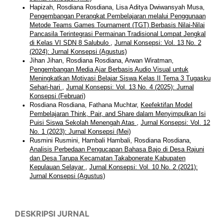
Hapizah, Rosdiana Rosdiana, Lisa Aditya Dwiwansyah Musa,
Pengembangan Perangkat Pembelajaran melalui Penggunaan
Metode Teams Games Tournament (TGT) Berbasis Nilai-Nilai
Pancasila Terintegrasi Permainan Tradisional Lompat Jengkal
di Kelas VI SDN 8 Salubulo
,
Jurnal Konsepsi: Vol. 13 No. 2
(2024): Jurnal Konsepsi (Agustus)
Jihan Jihan, Rosdiana Rosdiana, Arwan Wiratman,
Pengembangan Media Ajar Berbasis Audio Visual untuk
Meningkatkan Motivasi Belajar Siswa Kelas II Tema 3 Tugasku
Sehari-hari
,
Jurnal Konsepsi: Vol. 13 No. 4 (2025): Jurnal
Konsepsi (Februari)
Rosdiana Rosdiana, Fathana Muchtar,
Keefektifan Model
Pembelajaran Think, Pair, and Share dalam Menyimpulkan Isi
Puisi Siswa Sekolah Menengah Atas
,
Jurnal Konsepsi: Vol. 12
No. 1 (2023): Jurnal Konsepsi (Mei)
Rusmini Rusmini, Hambali Hambali, Rosdiana Rosdiana,
Analisis Perbedaan Pengucapan Bahasa Bajo di Desa Rajuni
dan Desa Tarupa Kecamatan Takabonerate Kabupaten
Kepulauan Selayar
,
Jurnal Konsepsi: Vol. 10 No. 2 (2021):
Jurnal Konsepsi (Agustus)
DESKRIPSI JURNAL