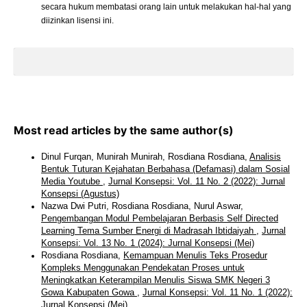
secara hukum membatasi orang lain untuk melakukan hal-hal yang
diizinkan lisensi ini.
Most read articles by the same author(s)
Dinul Furqan, Munirah Munirah, Rosdiana Rosdiana,
Analisis
Bentuk Tuturan Kejahatan Berbahasa (Defamasi) dalam Sosial
Media Youtube
,
Jurnal Konsepsi: Vol. 11 No. 2 (2022): Jurnal
Konsepsi (Agustus)
Nazwa Dwi Putri, Rosdiana Rosdiana, Nurul Aswar,
Pengembangan Modul Pembelajaran Berbasis Self Directed
Learning Tema Sumber Energi di Madrasah Ibtidaiyah
,
Jurnal
Konsepsi: Vol. 13 No. 1 (2024): Jurnal Konsepsi (Mei)
Rosdiana Rosdiana,
Kemampuan Menulis Teks Prosedur
Kompleks Menggunakan Pendekatan Proses untuk
Meningkatkan Keterampilan Menulis Siswa SMK Negeri 3
Gowa Kabupaten Gowa
,
Jurnal Konsepsi: Vol. 11 No. 1 (2022):
Jurnal Konsepsi (Mei)