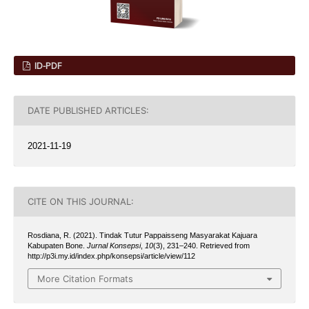
ID-PDF
DATE PUBLISHED ARTICLES:
2021-11-19
CITE ON THIS JOURNAL:
Rosdiana, R. (2021). Tindak Tutur Pappaisseng Masyarakat Kajuara
Kabupaten Bone.
Jurnal Konsepsi
,
10
(3), 231–240. Retrieved from
http://p3i.my.id/index.php/konsepsi/article/view/112
More Citation Formats