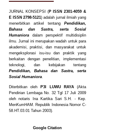
JURNAL KONSEPSI (
P
ISSN
2301-4059
&
E ISSN
2798-5121
) adalah jurnal ilmiah yang
menerbitkan artikel tentang
Pendidikan,
Bahasa dan Sastra, serta Sosial
Humaniora
dalam perspektif multidisiplin
ilmu. Jurnal ini merupakan wadah untuk para
akademisi, praktisi, dan masyarakat untuk
mengeksplorasi isu-isu dan praktik yang
berkaitan dengan penelitian, implementasi
teknologi, dan kebijakan tentang
Pendidikan, Bahasa dan Sastra, serta
Sosial Humaniora
.
Diterbitkan oleh
P3I LUWU RAYA
(Akta
Pendirian Lembaga No. 32 Tgl 17 Juli 2009
oleh notaris Ina Kartika Sari S.H. - Kep.
MenKumHAM. Republik Indonesia Nomor C-
58.HT.03.01 Tahun 2003)
.
Google Citation