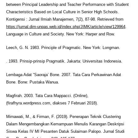
between Principal Leadership and Teacher Performance with Student
Characteristics Based on Local Culture in Senior High Schools.
Kontigensi : Jurnal Ilmiah Manajemen, 7(2), 87-98. Retrieved from
https://jurnal.dim-unpas.web.id/index.php/JIMK/article/view/129964
.
Language in Culture and Society. New York: Harper and Row.
Leech, G. N. 1983. Principle of Pragmatic. New York: Longman.
. 1993. Prinsip-prinsip Pragmatik. Jakarta: Universitas Indonesia.
Lembaga Adat “Saoraja’ Bone. 2007. Tata Cara Perkawinan Adat
Bone. Bone: Pustaka Wanua.
Magfirah. 2003. Tata Cara Mappacci. (Online),
(firafhyra.wordpress.com, diakses 7 Februari 2018).
Mirnawati, M., & Firman, F. (2019). Penerapan Teknik Clustering
Dalam Mengembangkan Kemampuan Menulis Karangan Deskripsi
Siswa Kelas IV MI Pesanten Datuk Sulaiman Palopo. Jurnal Studi