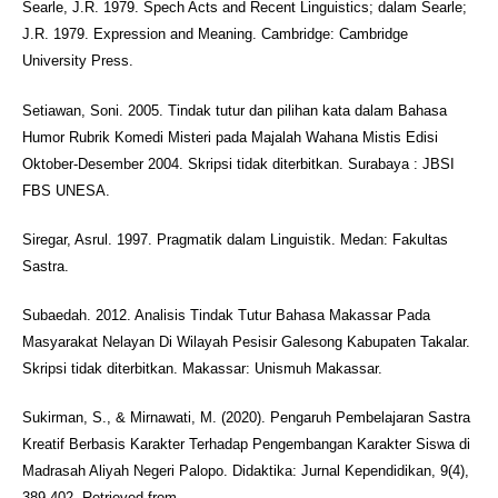
Searle, J.R. 1979. Spech Acts and Recent Linguistics; dalam Searle;
J.R. 1979. Expression and Meaning. Cambridge: Cambridge
University Press.
Setiawan, Soni. 2005. Tindak tutur dan pilihan kata dalam Bahasa
Humor Rubrik Komedi Misteri pada Majalah Wahana Mistis Edisi
Oktober-Desember 2004. Skripsi tidak diterbitkan. Surabaya : JBSI
FBS UNESA.
Siregar, Asrul. 1997. Pragmatik dalam Linguistik. Medan: Fakultas
Sastra.
Subaedah. 2012. Analisis Tindak Tutur Bahasa Makassar Pada
Masyarakat Nelayan Di Wilayah Pesisir Galesong Kabupaten Takalar.
Skripsi tidak diterbitkan. Makassar: Unismuh Makassar.
Sukirman, S., & Mirnawati, M. (2020). Pengaruh Pembelajaran Sastra
Kreatif Berbasis Karakter Terhadap Pengembangan Karakter Siswa di
Madrasah Aliyah Negeri Palopo. Didaktika: Jurnal Kependidikan, 9(4),
389-402. Retrieved from