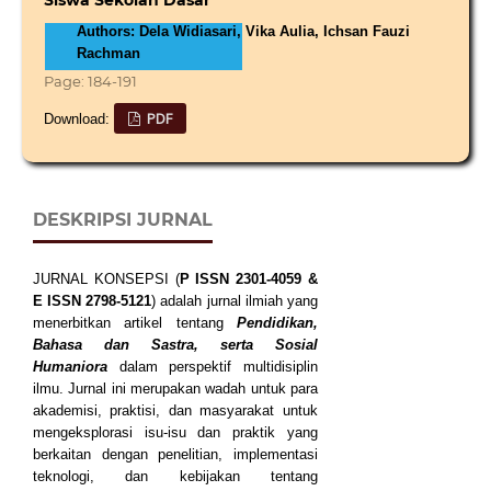
Authors: Dela Widiasari, Vika Aulia, Ichsan Fauzi
Rachman
Page: 184-191
PDF
Download:
DESKRIPSI JURNAL
JURNAL KONSEPSI (
P
ISSN
2301-4059
&
E ISSN
2798-5121
) adalah jurnal ilmiah yang
menerbitkan artikel tentang
Pendidikan,
Bahasa dan Sastra, serta Sosial
Humaniora
dalam perspektif multidisiplin
ilmu. Jurnal ini merupakan wadah untuk para
akademisi, praktisi, dan masyarakat untuk
mengeksplorasi isu-isu dan praktik yang
berkaitan dengan penelitian, implementasi
teknologi, dan kebijakan tentang