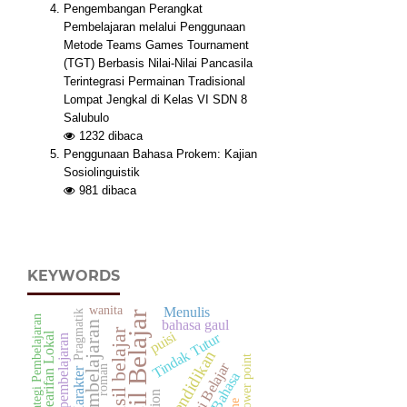
Pengembangan Perangkat
Pembelajaran melalui Penggunaan
Metode Teams Games Tournament
(TGT) Berbasis Nilai-Nilai Pancasila
Terintegrasi Permainan Tradisional
Lompat Jengkal di Kelas VI SDN 8
Salubulo
1232
dibaca
Penggunaan Bahasa Prokem: Kajian
Sosiolinguistik
981
dibaca
KEYWORDS
Menulis
wanita
Pragmatik
Hasil Belajar
Strategi Pembelajaran
bahasa gaul
Pembelajaran
hasil belajar
puisi
Tindak Tutur
Kearifan Lokal
media pembelajaran
pendidikan
power point
Prestasi Belajar
roman
Karakter
Gaya Bahasa