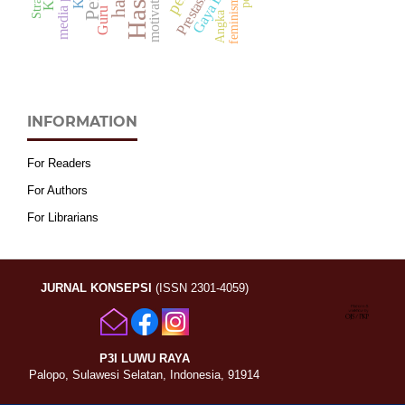
motivation
feminisme
Guru
Angka
INFORMATION
For Readers
For Authors
For Librarians
JURNAL KONSEPSI
(ISSN 2301-4059)
P3I LUWU RAYA
Palopo, Sulawesi Selatan, Indonesia, 91914