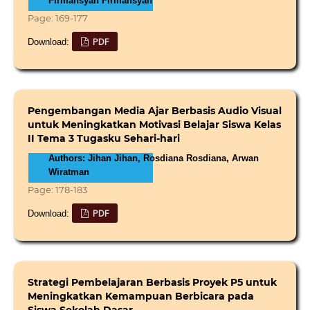
Firmansyah Firmansyah
Page: 169-177
PDF
Download:
Pengembangan Media Ajar Berbasis Audio Visual
untuk Meningkatkan Motivasi Belajar Siswa Kelas
II Tema 3 Tugasku Sehari-hari
Authors: Jihan Jihan, Rosdiana Rosdiana, Arwan
Wiratman
Page: 178-183
PDF
Download:
Strategi Pembelajaran Berbasis Proyek P5 untuk
Meningkatkan Kemampuan Berbicara pada
Siswa Sekolah Dasar