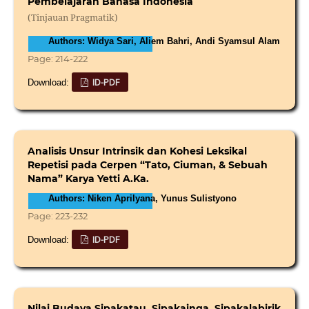
Pembelajaran Bahasa Indonesia
(Tinjauan Pragmatik)
Authors: Widya Sari, Aliem Bahri, Andi Syamsul Alam
Page: 214-222
ID-PDF
Download:
Analisis Unsur Intrinsik dan Kohesi Leksikal
Repetisi pada Cerpen “Tato, Ciuman, & Sebuah
Nama” Karya Yetti A.Ka.
Authors: Niken Aprilyana, Yunus Sulistyono
Page: 223-232
ID-PDF
Download:
Nilai Budaya Sipakatau, Sipakainga, Sipakalabirik