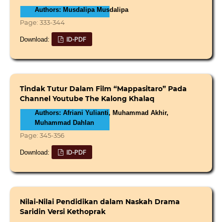
Authors: Musdalipa Musdalipa
Page: 333-344
ID-PDF
Download:
Tindak Tutur Dalam Film “Mappasitaro” Pada
Channel Youtube The Kalong Khalaq
Authors: Afriani Yulianti, Muhammad Akhir,
Muhammad Dahlan
Page: 345-356
ID-PDF
Download:
Nilai-Nilai Pendidikan dalam Naskah Drama
Saridin Versi Kethoprak