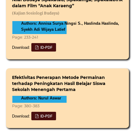
dalam Film “Anak Karaeng”
(Kajian Sosiologi Budaya)
Authors: Annisa Surya Ningsi S., Haslinda Haslinda,
Syekh Adi Wijaya Latief
Page: 233-241
ID-PDF
Download:
Efektivitas Penerapan Metode Permainan
terhadap Peningkatan Hasil Belajar Siswa
Sekolah Menengah Pertama
Authors: Nurul Aswar
Page: 380-383
ID-PDF
Download: