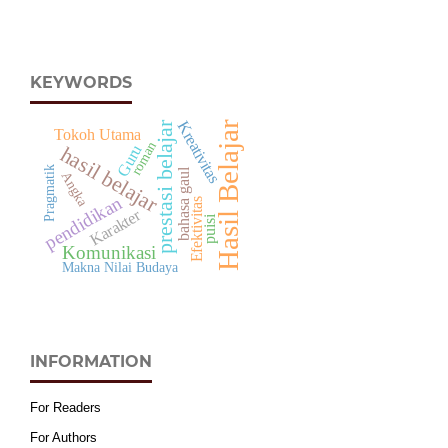
KEYWORDS
Kreativitas
prestasi belajar
Hasil Belajar
Tokoh Utama
roman
Guru
hasil belajar
Pragmatik
bahasa gaul
Angka
pendidikan
Efektivitas
Karakter
puisi
Komunikasi
Makna Nilai Budaya
INFORMATION
For Readers
For Authors