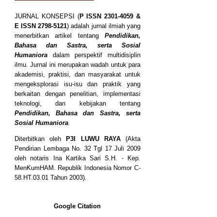
JURNAL KONSEPSI (
P
ISSN
2301-4059
&
E ISSN
2798-5121
) adalah jurnal ilmiah yang
menerbitkan artikel tentang
Pendidikan,
Bahasa dan Sastra, serta Sosial
Humaniora
dalam perspektif multidisiplin
ilmu. Jurnal ini merupakan wadah untuk para
akademisi, praktisi, dan masyarakat untuk
mengeksplorasi isu-isu dan praktik yang
berkaitan dengan penelitian, implementasi
teknologi, dan kebijakan tentang
Pendidikan, Bahasa dan Sastra, serta
Sosial Humaniora
.
Diterbitkan oleh
P3I LUWU RAYA
(Akta
Pendirian Lembaga No. 32 Tgl 17 Juli 2009
oleh notaris Ina Kartika Sari S.H. - Kep.
MenKumHAM. Republik Indonesia Nomor C-
58.HT.03.01 Tahun 2003)
.
Google Citation