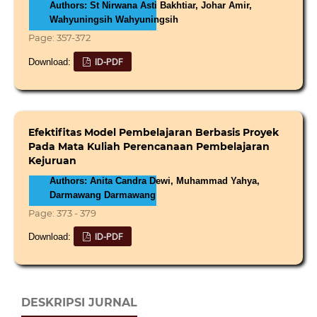
Authors: St Nirwana Asti Bakhtiar, Johar Amir,
Wahyuningsih Wahyuningsih
Page: 357-372
ID-PDF
Download:
Efektifitas Model Pembelajaran Berbasis Proyek
Pada Mata Kuliah Perencanaan Pembelajaran
Kejuruan
Authors: Anita Candra Dewi, Muhammad Yahya,
Darmawang Darmawang
Page: 373 - 379
ID-PDF
Download:
DESKRIPSI JURNAL