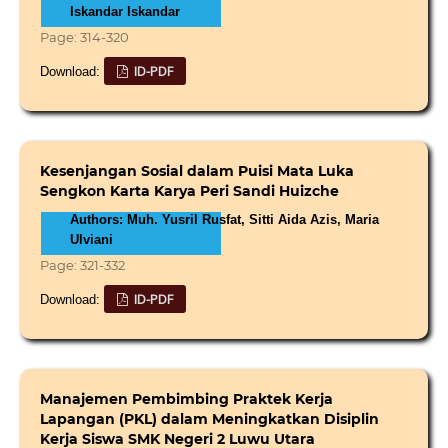
Iskandar Iskandar
Page: 314-320
ID-PDF
Download:
Kesenjangan Sosial dalam Puisi Mata Luka
Sengkon Karta Karya Peri Sandi Huizche
Authors: Muh. Yusril Rusfat, Sitti Aida Azis, Maria
Ulviani
Page: 321-332
ID-PDF
Download:
Manajemen Pembimbing Praktek Kerja
Lapangan (PKL) dalam Meningkatkan Disiplin
Kerja Siswa SMK Negeri 2 Luwu Utara