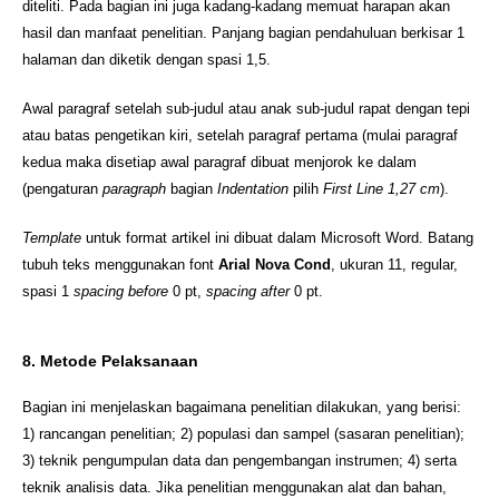
diteliti. Pada bagian ini juga kadang-kadang memuat harapan akan
hasil dan manfaat penelitian. Panjang bagian pendahuluan berkisar 1
halaman dan diketik dengan spasi 1,5.
Awal paragraf setelah sub-judul atau anak sub-judul rapat dengan tepi
atau batas pengetikan kiri, setelah paragraf pertama (mulai paragraf
kedua maka disetiap awal paragraf dibuat menjorok ke dalam
(pengaturan
paragraph
bagian
Indentation
pilih
First Line 1,27 cm
).
Template
untuk format artikel ini dibuat dalam Microsoft Word. Batang
tubuh teks menggunakan font
Arial Nova Cond
, ukuran 11, regular,
spasi 1
spacing before
0 pt,
spacing after
0 pt.
8. Metode Pelaksanaan
Bagian ini menjelaskan bagaimana penelitian dilakukan, yang berisi:
1) rancangan penelitian; 2) populasi dan sampel (sasaran penelitian);
3) teknik pengumpulan data dan pengembangan instrumen; 4) serta
teknik analisis data. Jika penelitian menggunakan alat dan bahan,