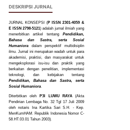
DESKRIPSI JURNAL
JURNAL KONSEPSI (
P
ISSN
2301-4059
&
E ISSN
2798-5121
) adalah jurnal ilmiah yang
menerbitkan artikel tentang
Pendidikan,
Bahasa dan Sastra, serta Sosial
Humaniora
dalam perspektif multidisiplin
ilmu. Jurnal ini merupakan wadah untuk para
akademisi, praktisi, dan masyarakat untuk
mengeksplorasi isu-isu dan praktik yang
berkaitan dengan penelitian, implementasi
teknologi, dan kebijakan tentang
Pendidikan, Bahasa dan Sastra, serta
Sosial Humaniora
.
Diterbitkan oleh
P3I LUWU RAYA
(Akta
Pendirian Lembaga No. 32 Tgl 17 Juli 2009
oleh notaris Ina Kartika Sari S.H. - Kep.
MenKumHAM. Republik Indonesia Nomor C-
58.HT.03.01 Tahun 2003)
.