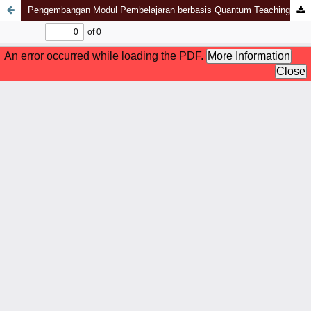
Pengembangan Modul Pembelajaran berbasis Quantum Teaching pada Pembelajaran PAI Materi Bekerja Keras dan Tanggung Jawab di Sekolah Menengah Atas