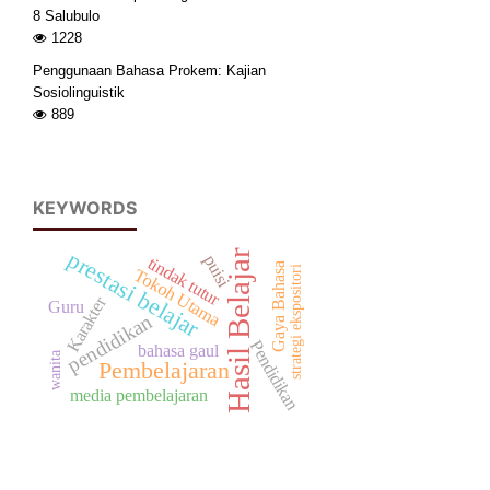
8 Salubulo
1228
Penggunaan Bahasa Prokem: Kajian
Sosiolinguistik
889
KEYWORDS
prestasi belajar
Hasil Belajar
puisi
tindak tutur
Gaya Bahasa
strategi ekspositori
Tokoh Utama
Karakter
Guru
pendidikan
Pendidikan
bahasa gaul
wanita
Pembelajaran
media pembelajaran