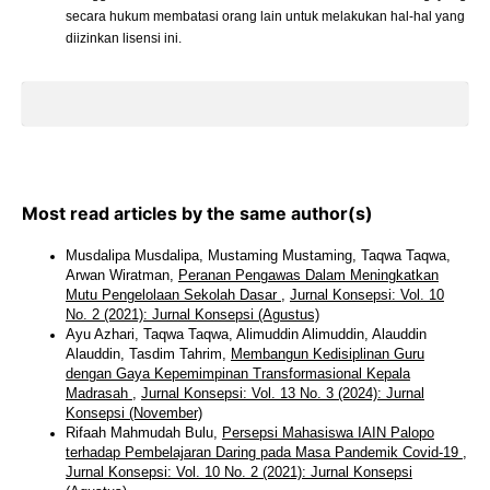
secara hukum membatasi orang lain untuk melakukan hal-hal yang
diizinkan lisensi ini.
Most read articles by the same author(s)
Musdalipa Musdalipa, Mustaming Mustaming, Taqwa Taqwa,
Arwan Wiratman,
Peranan Pengawas Dalam Meningkatkan
Mutu Pengelolaan Sekolah Dasar
,
Jurnal Konsepsi: Vol. 10
No. 2 (2021): Jurnal Konsepsi (Agustus)
Ayu Azhari, Taqwa Taqwa, Alimuddin Alimuddin, Alauddin
Alauddin, Tasdim Tahrim,
Membangun Kedisiplinan Guru
dengan Gaya Kepemimpinan Transformasional Kepala
Madrasah
,
Jurnal Konsepsi: Vol. 13 No. 3 (2024): Jurnal
Konsepsi (November)
Rifaah Mahmudah Bulu,
Persepsi Mahasiswa IAIN Palopo
terhadap Pembelajaran Daring pada Masa Pandemik Covid-19
,
Jurnal Konsepsi: Vol. 10 No. 2 (2021): Jurnal Konsepsi