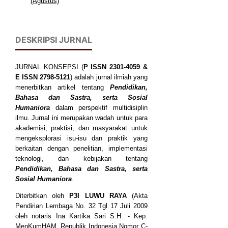
(Agustus)
DESKRIPSI JURNAL
JURNAL KONSEPSI (
P
ISSN
2301-4059
&
E ISSN
2798-5121
) adalah jurnal ilmiah yang
menerbitkan artikel tentang
Pendidikan,
Bahasa dan Sastra, serta Sosial
Humaniora
dalam perspektif multidisiplin
ilmu. Jurnal ini merupakan wadah untuk para
akademisi, praktisi, dan masyarakat untuk
mengeksplorasi isu-isu dan praktik yang
berkaitan dengan penelitian, implementasi
teknologi, dan kebijakan tentang
Pendidikan, Bahasa dan Sastra, serta
Sosial Humaniora
.
Diterbitkan oleh
P3I LUWU RAYA
(Akta
Pendirian Lembaga No. 32 Tgl 17 Juli 2009
oleh notaris Ina Kartika Sari S.H. - Kep.
MenKumHAM. Republik Indonesia Nomor C-