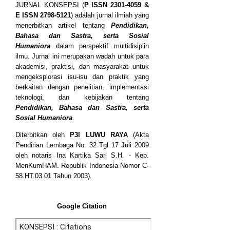
JURNAL KONSEPSI (
P
ISSN
2301-4059
&
E ISSN
2798-5121
) adalah jurnal ilmiah yang
menerbitkan artikel tentang
Pendidikan,
Bahasa dan Sastra, serta Sosial
Humaniora
dalam perspektif multidisiplin
ilmu. Jurnal ini merupakan wadah untuk para
akademisi, praktisi, dan masyarakat untuk
mengeksplorasi isu-isu dan praktik yang
berkaitan dengan penelitian, implementasi
teknologi, dan kebijakan tentang
Pendidikan, Bahasa dan Sastra, serta
Sosial Humaniora
.
Diterbitkan oleh
P3I LUWU RAYA
(Akta
Pendirian Lembaga No. 32 Tgl 17 Juli 2009
oleh notaris Ina Kartika Sari S.H. - Kep.
MenKumHAM. Republik Indonesia Nomor C-
58.HT.03.01 Tahun 2003)
.
Google Citation