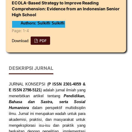
ECOLA-Based Strategy to Improve Reading
Comprehension: Evidence from an Indonesian Senior
High School
Authors: Sulkifli Sulkifli
Page: 1-4
PDF
Download:
DESKRIPSI JURNAL
JURNAL KONSEPSI (
P
ISSN
2301-4059
&
E ISSN
2798-5121
) adalah jurnal ilmiah yang
menerbitkan artikel tentang
Pendidikan,
Bahasa dan Sastra, serta Sosial
Humaniora
dalam perspektif multidisiplin
ilmu. Jurnal ini merupakan wadah untuk para
akademisi, praktisi, dan masyarakat untuk
mengeksplorasi isu-isu dan praktik yang
berkaitan dengan penelitian, implementasi