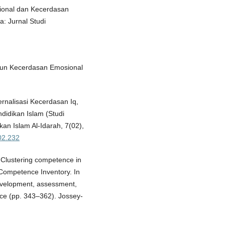
osional dan Kecerdasan
a: Jurnal Studi
gun Kecerdasan Emosional
ternalisasi Kecerdasan Iq,
didikan Islam (Studi
an Islam Al-Idarah, 7(02),
i02.232
. Clustering competence in
 Competence Inventory. In
evelopment, assessment,
ace (pp. 343–362). Jossey-