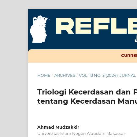
CURRE
HOME
/
ARCHIVES
/
VOL. 13 NO. 3 (2024): JURN
Triologi Kecerdasan dan
tentang Kecerdasan Man
Ahmad Mudzakkir
Universitas Islam Negeri Alauddin Makassar