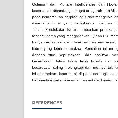
Goleman dan Multiple Intelligences dari Howa
kecerdasan dipandang sebagai anugerah dari Allah
pada kemampuan berpikir logis dan mengelola em
dimensi spiritual yang berhubungan dengan 
Tuhan. Pendekatan Islam memberikan penekana
fondasi utama yang mengarahkan IQ dan EQ, mem
hanya cerdas secara intelektual dan emosional, t
hidup yang lebih bermakna. Penelitian ini meng
dengan studi kepustakaan, dan hasilnya me
kecerdasan dalam Islam lebih holistik dan s
kecerdasan saling melengkapi dan membentuk kar
ini diharapkan dapat menjadi panduan bagi pen
berorientasi pada keseimbangan antara duniawi da
REFERENCES