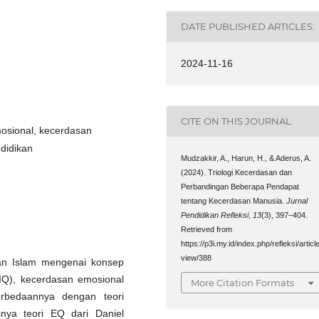
DATE PUBLISHED ARTICLES:
2024-11-16
CITE ON THIS JOURNAL:
mosional, kecerdasan
ndidikan
Mudzakkir, A., Harun, H., & Aderus, A.
(2024). Triologi Kecerdasan dan
Perbandingan Beberapa Pendapat
tentang Kecerdasan Manusia.
Jurnal
Pendidikan Refleksi
,
13
(3), 397–404.
Retrieved from
https://p3i.my.id/index.php/refleksi/article
view/388
gan Islam mengenai konsep
 (IQ), kecerdasan emosional
More Citation Formats
erbedaannya dengan teori
nya teori EQ dari Daniel