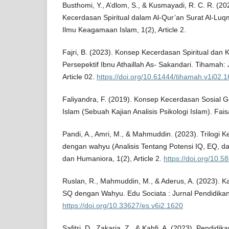
Busthomi, Y., A’dlom, S., & Kusmayadi, R. C. R. (20
Kecerdasan Spiritual dalam Al-Qur’an Surat Al-Luqm
Ilmu Keagamaan Islam, 1(2), Article 2.
Fajri, B. (2023). Konsep Kecerdasan Spiritual dan
Persepektif Ibnu Athaillah As- Sakandari. Tihamah: J
Article 02.
https://doi.org/10.61444/tihamah.v1i02.1
Faliyandra, F. (2019). Konsep Kecerdasan Sosial 
Islam (Sebuah Kajian Analisis Psikologi Islam). Fais
Pandi, A., Amri, M., & Mahmuddin. (2023). Trilogi
dengan wahyu (Analisis Tentang Potensi IQ, EQ, da
dan Humaniora, 1(2), Article 2.
https://doi.org/10.5
Ruslan, R., Mahmuddin, M., & Aderus, A. (2023). K
SQ dengan Wahyu. Edu Sociata : Jurnal Pendidikan So
https://doi.org/10.33627/es.v6i2.1620
Safitri, D., Zakaria, Z., & Kahfi, A. (2023). Pendidi