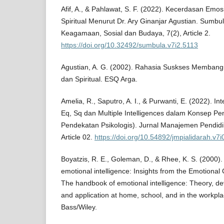
Afif, A., & Pahlawat, S. F. (2022). Kecerdasan Em
Spiritual Menurut Dr. Ary Ginanjar Agustian. Sumbul
Keagamaan, Sosial dan Budaya, 7(2), Article 2.
https://doi.org/10.32492/sumbula.v7i2.5113
Agustian, A. G. (2002). Rahasia Suskses Memban
dan Spiritual. ESQ Arga.
Amelia, R., Saputro, A. I., & Purwanti, E. (2022). In
Eq, Sq dan Multiple Intelligences dalam Konsep Pen
Pendekatan Psikologis). Jurnal Manajemen Pendidik
Article 02.
https://doi.org/10.54892/jmpialidarah.v7
Boyatzis, R. E., Goleman, D., & Rhee, K. S. (2000)
emotional intelligence: Insights from the Emotional
The handbook of emotional intelligence: Theory, d
and application at home, school, and in the workpl
Bass/Wiley.