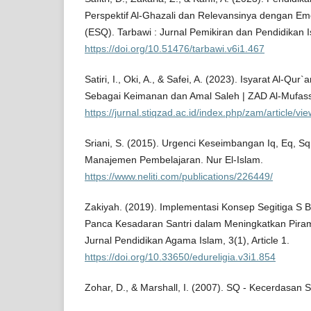
Perspektif Al-Ghazali dan Relevansinya dengan Emot
(ESQ). Tarbawi : Jurnal Pemikiran dan Pendidikan I
https://doi.org/10.51476/tarbawi.v6i1.467
Satiri, I., Oki, A., & Safei, A. (2023). Isyarat Al-Q
Sebagai Keimanan dan Amal Saleh | ZAD Al-Mufassi
https://jurnal.stiqzad.ac.id/index.php/zam/article/vi
Sriani, S. (2015). Urgenci Keseimbangan Iq, Eq, S
Manajemen Pembelajaran. Nur El-Islam.
https://www.neliti.com/publications/226449/
Zakiyah. (2019). Implementasi Konsep Segitiga S Be
Panca Kesadaran Santri dalam Meningkatkan Piramid
Jurnal Pendidikan Agama Islam, 3(1), Article 1.
https://doi.org/10.33650/edureligia.v3i1.854
Zohar, D., & Marshall, I. (2007). SQ - Kecerdasan S