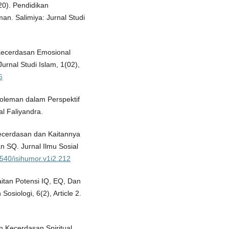
20). Pendidikan
an. Salimiya: Jurnal Studi
 Kecerdasan Emosional
urnal Studi Islam, 1(02),
6
Goleman dalam Perspektif
al Faliyandra.
 Kecerdasan dan Kaitannya
n SQ. Jurnal Ilmu Sosial
8540/isihumor.v1i2.212
aitan Potensi IQ, EQ, Dan
siologi, 6(2), Article 2.
kan Kecerdasan Spiritual