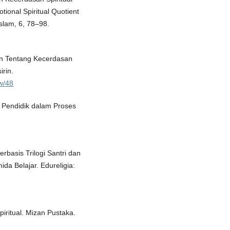
ional Spiritual Quotient
slam, 6, 78–98.
ur`an Tentang Kecerdasan
rin.
ew/48
q Pendidik dalam Proses
rbasis Trilogi Santri dan
a Belajar. Edureligia:
piritual. Mizan Pustaka.