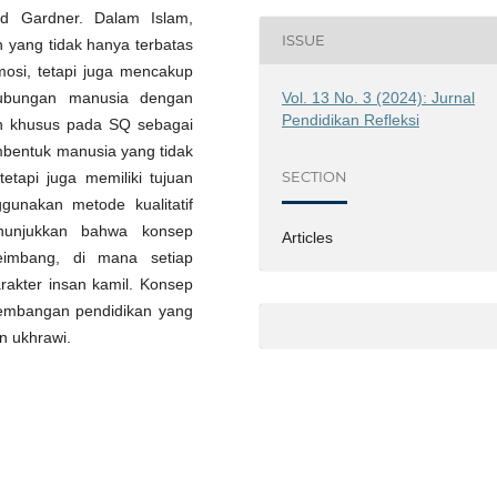
rd Gardner. Dalam Islam,
ISSUE
 yang tidak hanya terbatas
osi, tetapi juga mencakup
Vol. 13 No. 3 (2024): Jurnal
hubungan manusia dengan
Pendidikan Refleksi
n khusus pada SQ sebagai
bentuk manusia yang tidak
SECTION
etapi juga memiliki tujuan
gunakan metode kualitatif
nunjukkan bahwa konsep
Articles
eimbang, di mana setiap
akter insan kamil. Konsep
gembangan pendidikan yang
n ukhrawi.