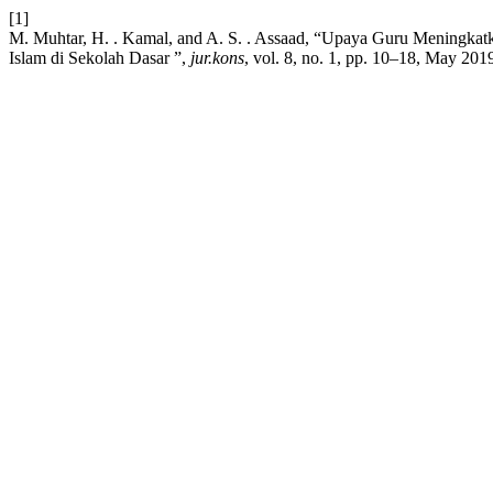
[1]
M. Muhtar, H. . Kamal, and A. S. . Assaad, “Upaya Guru Meningkatk
Islam di Sekolah Dasar ”,
jur.kons
, vol. 8, no. 1, pp. 10–18, May 201