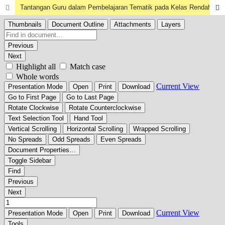
Tantangan Guru dalam Pembelajaran Tematik pada Kelas Rendah di SDN 113 Karawak Kecamatan Masamba Kabupaten Luwu Utara