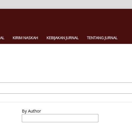
AL
KIRIM NASKAH
KEBIJAKAN JURNAL
TENTANG JURNAL
By Author