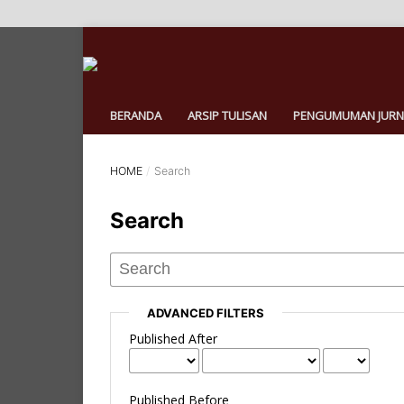
BERANDA
ARSIP TULISAN
PENGUMUMAN JURN
HOME
/
Search
Search
ADVANCED FILTERS
Published After
Published Before