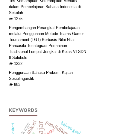
Tes Kemampuan Keterampilan Menulis
dalam Pembelajaran Bahasa Indonesia di
Sekolah
1275
Pengembangan Perangkat Pembelajaran
melalui Penggunaan Metode Teams Games
Tournament (TGT) Berbasis Nilai-Nilai
Pancasila Terintegrasi Permainan
Tradisional Lompat Jengkal di Kelas VI SDN
8 Salubulo
1232
Penggunaan Bahasa Prokem: Kajian
Sosiolinguistik
983
KEYWORDS
pendidikan
Komunikasi
bahasa gaul
tindak tutur
Angka