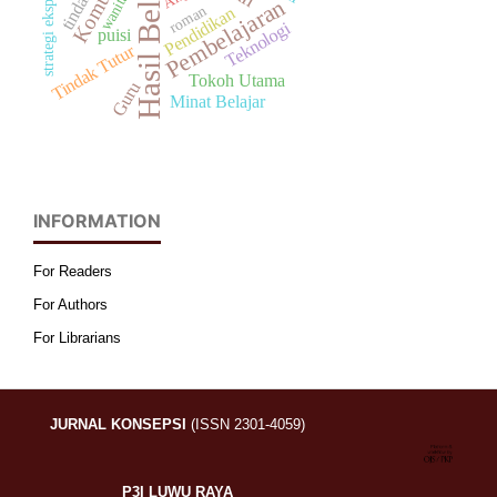
Hasil Belajar
strategi ekspositori
wanita
Pembelajaran
roman
Pendidikan
Teknologi
puisi
Tindak Tutur
Tokoh Utama
Guru
Minat Belajar
INFORMATION
For Readers
For Authors
For Librarians
JURNAL KONSEPSI
(ISSN 2301-4059)
P3I LUWU RAYA