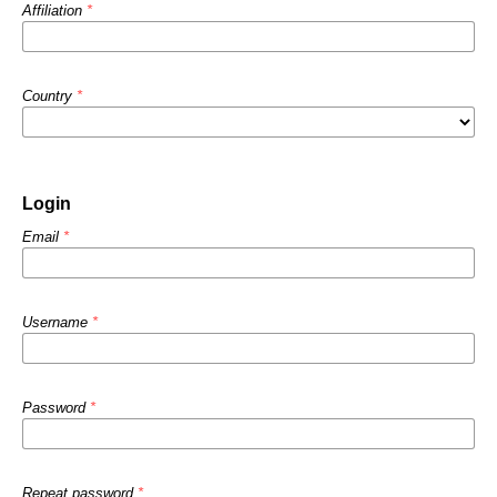
Affiliation
*
Country
*
Login
Email
*
Username
*
Password
*
Repeat password
*