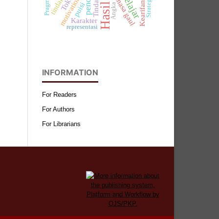
Kearifan Lokal
Pragmatik
bahasa gaul
motivation
puisi
Angka
Karakter
representasi
INFORMATION
For Readers
For Authors
For Librarians