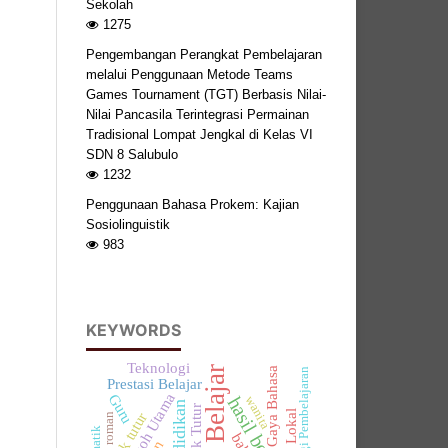
Sekolah
1275
Pengembangan Perangkat Pembelajaran
melalui Penggunaan Metode Teams
Games Tournament (TGT) Berbasis Nilai-
Nilai Pancasila Terintegrasi Permainan
Tradisional Lompat Jengkal di Kelas VI
SDN 8 Salubulo
1232
Penggunaan Bahasa Prokem: Kajian
Sosiolinguistik
983
KEYWORDS
Teknologi
Hasil Belajar
Gaya Bahasa
Strategi Pembelajaran
Prestasi Belajar
Tokoh Utama
Guru
hasil belajar
wanita
pendidikan
Tindak Tutur
tindak tutur
roman