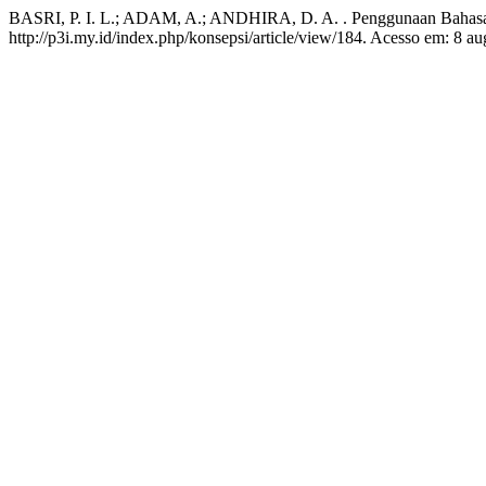
BASRI, P. I. L.; ADAM, A.; ANDHIRA, D. A. . Penggunaan Bahasa
http://p3i.my.id/index.php/konsepsi/article/view/184. Acesso em: 8 au