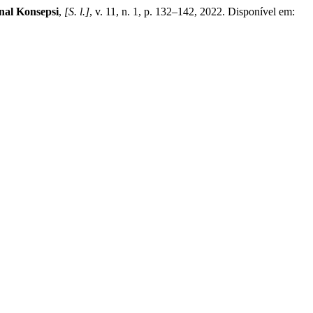
nal Konsepsi
,
[S. l.]
, v. 11, n. 1, p. 132–142, 2022. Disponível em: