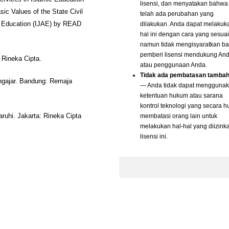
lisensi, dan menyatakan bahwa
c Values of the State Civil
telah ada perubahan yang
dilakukan. Anda dapat melakuk
an Education (IJAE) by READ
hal ini dengan cara yang sesuai
namun tidak mengisyaratkan b
pemberi lisensi mendukung An
 Rineka Cipta.
atau penggunaan Anda.
Tidak ada pembatasan tamba
ngajar. Bandung: Remaja
— Anda tidak dapat mengguna
ketentuan hukum atau sarana
kontrol teknologi yang secara 
membatasi orang lain untuk
ruhi. Jakarta: Rineka Cipta
melakukan hal-hal yang diizink
lisensi ini.