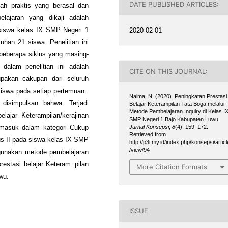
DATE PUBLISHED ARTICLES:
ah praktis yang berasal dan
elajaran yang dikaji adalah
2020-02-01
 siswa kelas IX SMP Negeri 1
han 21 siswa. Penelitian ini
beberapa siklus yang masing-
dalam penelitian ini adalah
CITE ON THIS JOURNAL:
upakan cakupan dari seluruh
 siswa pada setiap pertemuan.
Naima, N. (2020). Peningkatan Prestasi
 disimpulkan bahwa: Terjadi
Belajar Keterampilan Tata Boga melalui
Metode Pembelajaran Inquiry di Kelas I
elajar Keterampilan/kerajinan
SMP Negeri 1 Bajo Kabupaten Luwu.
Jurnal Konsepsi
,
8
(4), 159–172.
ermasuk dalam kategori Cukup
Retrieved from
lus II pada siswa kelas IX SMP
http://p3i.my.id/index.php/konsepsi/articl
/view/94
gunakan metode pembelajaran
prestasi belajar Keteram¬pilan
More Citation Formats
wu.
ISSUE