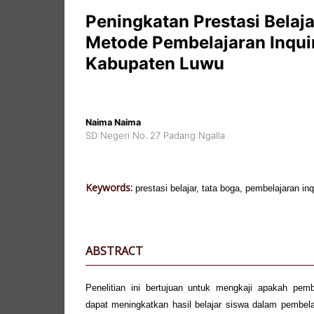
Peningkatan Prestasi Belaj
Metode Pembelajaran Inquir
Kabupaten Luwu
Naima Naima
SD Negeri No. 27 Padang Ngalla
Keywords:
prestasi belajar, tata boga, pembelajaran in
ABSTRACT
Penelitian ini bertujuan untuk mengkaji apakah pem
dapat meningkatkan hasil belajar siswa dalam pembela