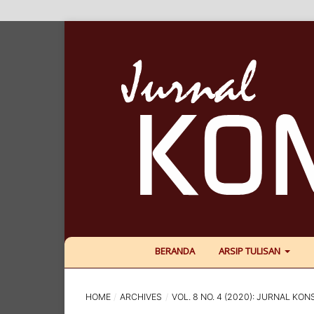
BERANDA
ARSIP TULISAN
HOME
/
ARCHIVES
/
VOL. 8 NO. 4 (2020): JURNAL KON