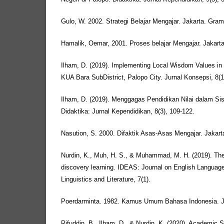
Gulo, W. 2002. Strategi Belajar Mengajar. Jakarta. Gra
Hamalik, Oemar, 2001. Proses belajar Mengajar. Jakart
Ilham, D. (2019). Implementing Local Wisdom Values in
KUA Bara SubDistrict, Palopo City. Jurnal Konsepsi, 8(1)
Ilham, D. (2019). Menggagas Pendidikan Nilai dalam Si
Didaktika: Jurnal Kependidikan, 8(3), 109-122.
Nasution, S. 2000. Difaktik Asas-Asas Mengajar. Jakart
Nurdin, K., Muh, H. S., & Muhammad, M. H. (2019). The 
discovery learning. IDEAS: Journal on English Languag
Linguistics and Literature, 7(1).
Poerdarminta. 1982. Kamus Umum Bahasa Indonesia. Ja
Rifuddin, B., Ilham, D., & Nurdin, K. (2020). Academic 