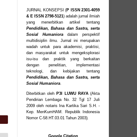
JURNAL KONSEPSI (
P
ISSN
2301-4059
& E ISSN
2798-5121
) adalah jurnal ilmiah
yang menerbitkan artikel tentang
Pendidikan, Bahasa dan Sastra, serta
Sosial Humaniora
dalam perspektif
multidisiplin ilmu. Jurnal ini merupakan
wadah untuk para akademisi, praktisi,
dan masyarakat untuk mengeksplorasi
isu-isu dan praktik yang berkaitan
dengan penelitian, implementasi
teknologi, dan kebijakan tentang
Pendidikan, Bahasa dan Sastra, serta
Sosial Humaniora
.
Diterbitkan oleh
P3I LUWU RAYA
(Akta
Pendirian Lembaga No. 32 Tgl 17 Juli
2009 oleh notaris Ina Kartika Sari S.H. -
Kep. MenKumHAM. Republik Indonesia
Nomor C-58.HT.03.01 Tahun 2003)
.
Google Citation