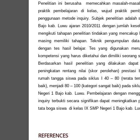
Penelitian ini berusaha memecahkan masalah-masal
praktik pembelajaran di kelas, wujud praktik pemb
penggunaan metode inquiry. Subjek penelitian adalah
Bajo kab. Luwu ajaran 2010/2011 dengan jumlah keselu
mengikuti tahapan penelitian tindakan yang mencakup 
masing memiliki tahapan. Teknik pengumpulan data 
dengan tes hasil belajar. Tes yang digunakan mer
kompetensi yang harus diketahui dan dimiliki seorang
Berdasarkan hasil penelitian yang dilakukan dapat
peningkatan rentang nilai (skor perolehan) prestasi b
rumah tangga siswa pada siklus I 40 – 80 (rerata t
baik), menjadi 80 – 100 (kategori sangat baik) pada sik
Negeri 1 Bajo kab. Luwu. Pembelajaran dengan meng
inquiry terbukti secara signifikan dapat meningkatkan 
tata boga siswa di kelas IX SMP Negeri 1 Bajo kab. Lu
REFERENCES