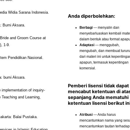
media Widia Sarana Indonesia.
Anda diperbolehkan:
a: Bumi Aksara.
Berbagi
— menyalin dan
menyebarluaskan kembali materi
 Bride and Groom Course at
dalam bentuk atau format apap
Adaptasi
— menggubah,
, 1-9.
mengubah, dan membuat turun
dari materi ini untuk kepentinga
stem Pendidikan Nasional.
apapun, termasuk kepentingan
komersial.
a: bumi Aksara.
Pemberi lisensi tidak dapat
implementation of inquiry-
mencabut ketentuan di ata
sepanjang Anda mematuhi
e Teaching and Learning,
ketentuan lisensi berikut ini
Atribusi
— Anda harus
karta: Balai Pustaka.
mencantumkan nama yang sesu
mencantumkan tautan terhadap
Services in Islamic Education