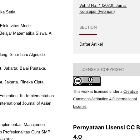
Vol. 8 No. 4 (2020): Jurnal
Konsepsi (Februari)
ka Setia.
 Efektivitas Model
SECTION
Belajar Matematika Siswa. Al
Daftar Artikel
ung: Sinar baru Algesido.
 Jakarta: Balai Pustaka.
LICENSE & COPYRIGHT
r. Jakarta. Rineka Cipta.
This work is licensed under a
Creative
 Education: Its Implementation
Commons Attribution 4.0 International
ternational Journal of Asian
License
.
k Implementasi Manajemen
Pernyataan Lisensi
CC 
 Profesionalitas Guru SMP
4.0
369-383.