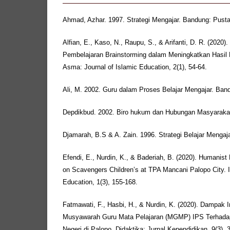
Ahmad, Azhar. 1997. Strategi Mengajar. Bandung: Pusta
Alfian, E., Kaso, N., Raupu, S., & Arifanti, D. R. (2020).
Pembelajaran Brainstorming dalam Meningkatkan Hasil 
Asma: Journal of Islamic Education, 2(1), 54-64.
Ali, M. 2002. Guru dalam Proses Belajar Mengajar. Band
Depdikbud. 2002. Biro hukum dan Hubungan Masyarakat.
Djamarah, B.S & A. Zain. 1996. Strategi Belajar Mengaja
Efendi, E., Nurdin, K., & Baderiah, B. (2020). Humanist
on Scavengers Children’s at TPA Mancani Palopo City. In
Education, 1(3), 155-168.
Fatmawati, F., Hasbi, H., & Nurdin, K. (2020). Dampa
Musyawarah Guru Mata Pelajaran (MGMP) IPS Terhadap
Negeri di Palopo. Didaktika: Jurnal Kependidikan, 9(3), 