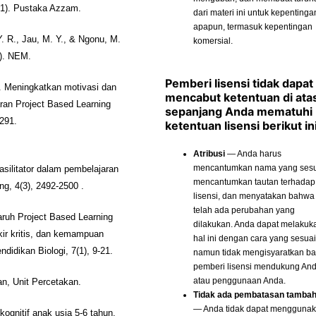
d 1). Pustaka Azzam.
dari materi ini untuk kepentinga
apapun, termasuk kepentingan
 Y. R., Jau, M. Y., & Ngonu, M.
komersial.
I). NEM.
Pemberi lisensi tidak dapat
9). Meningkatkan motivasi dan
mencabut ketentuan di ata
ran Project Based Learning
sepanjang Anda mematuhi
-291.
ketentuan lisensi berikut ini
Atribusi
— Anda harus
mencantumkan nama yang sesu
asilitator dalam pembelajaran
mencantumkan tautan terhadap
ng, 4(3), 2492-2500 .
lisensi, dan menyatakan bahwa
telah ada perubahan yang
aruh Project Based Learning
dilakukan. Anda dapat melakuk
kir kritis, dan kemampuan
hal ini dengan cara yang sesuai
didikan Biologi, 7(1), 9-21.
namun tidak mengisyaratkan b
pemberi lisensi mendukung An
atau penggunaan Anda.
an, Unit Percetakan.
Tidak ada pembatasan tamba
— Anda tidak dapat mengguna
ognitif anak usia 5-6 tahun.