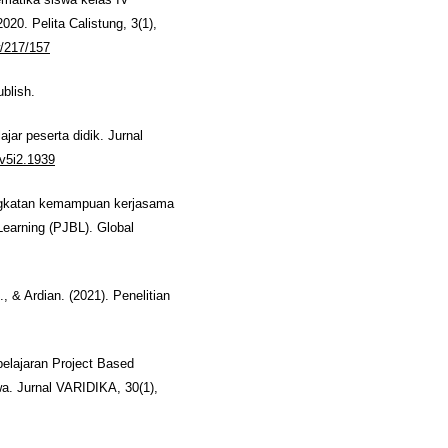
ematika siswa kelas IV
0. Pelita Calistung, 3(1),
w/217/157
blish.
ajar peserta didik. Jurnal
.v5i2.1939
ningkatan kemampuan kerjasama
Learning (PJBL). Global
., & Ardian. (2021). Penelitian
belajaran Project Based
wa. Jurnal VARIDIKA, 30(1),