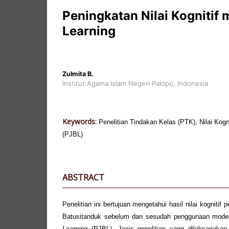
Peningkatan Nilai Kognitif
Learning
Zulmita B.
Institut Agama Islam Negeri Palopo, Indonesia
Keywords:
Penelitian Tindakan Kelas (PTK), Nilai Kogn
(PJBL)
ABSTRACT
Penelitian ini bertujuan mengetahui hasil nilai kognitif
Batusitanduk sebelum dan sesudah penggunaan mode
Learning
(PJBL). Jenis penelitian yang dilaksanaka