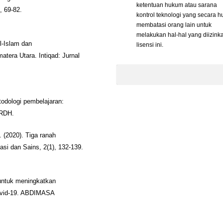
ketentuan hukum atau sarana
, 69-82.
kontrol teknologi yang secara 
membatasi orang lain untuk
melakukan hal-hal yang diizink
l-Islam dan
lisensi ini.
era Utara. Intiqad: Jurnal
Metodologi pembelajaran:
IRDH.
. (2020). Tiga ranah
si dan Sains, 2(1), 132-139.
 untuk meningkatkan
ovid-19. ABDIMASA