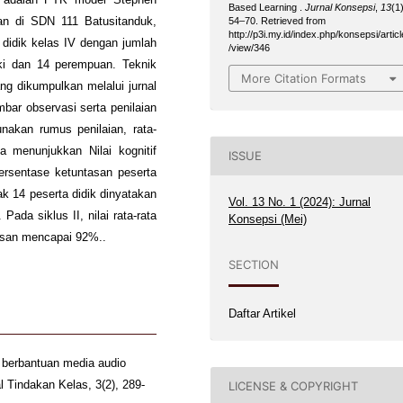
Based Learning .
Jurnal Konsepsi
,
13
(1)
an di SDN 111 Batusitanduk,
54–70. Retrieved from
http://p3i.my.id/index.php/konsepsi/articl
didik kelas IV dengan jumlah
/view/346
laki dan 14 perempuan. Teknik
More Citation Formats
ng dikumpulkan melalui jurnal
mbar observasi serta penilaian
unakan rumus penilaian, rata-
ta menunjukkan Nilai kognitif
ISSUE
persentase ketuntasan peserta
ak 14 peserta didik dinyatakan
Vol. 13 No. 1 (2024): Jurnal
ada siklus II, nilai rata-rata
Konsepsi (Mei)
asan mencapai 92%..
SECTION
Daftar Artikel
 berbantuan media audio
l Tindakan Kelas, 3(2), 289-
LICENSE & COPYRIGHT