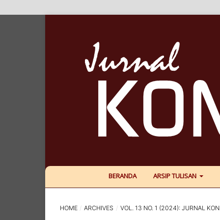
BERANDA
ARSIP TULISAN
HOME
/
ARCHIVES
/
VOL. 13 NO. 1 (2024): JURNAL KON