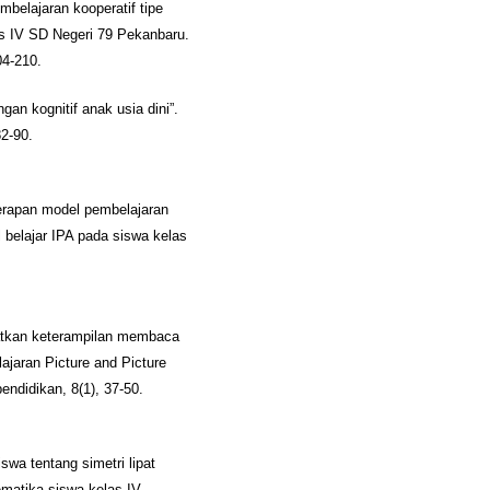
belajaran kooperatif tipe
s IV SD Negeri 79 Pekanbaru.
04-210.
an kognitif anak usia dini”.
82-90.
enerapan model pembelajaran
 belajar IPA pada siswa kelas
katkan keterampilan membaca
jaran Picture and Picture
endidikan, 8(1), 37-50.
swa tentang simetri lipat