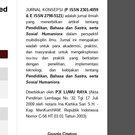
sed
JURNAL KONSEPSI (
P
ISSN
2301-4059
& E ISSN
2798-5121
) adalah jurnal ilmiah
yang menerbitkan artikel tentang
Pendidikan, Bahasa dan Sastra, serta
Sosial Humaniora
dalam perspektif
multidisiplin ilmu. Jurnal ini merupakan
wadah untuk para akademisi, praktisi,
dan masyarakat untuk mengeksplorasi
isu-isu dan praktik yang berkaitan
dengan penelitian, implementasi
teknologi, dan kebijakan tentang
Pendidikan, Bahasa dan Sastra, serta
Sosial Humaniora
.
Diterbitkan oleh
P3I LUWU RAYA
(Akta
Pendirian Lembaga No. 32 Tgl 17 Juli
2009 oleh notaris Ina Kartika Sari S.H. -
Kep. MenKumHAM. Republik Indonesia
Nomor C-58.HT.03.01 Tahun 2003)
.
Google Citation