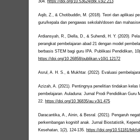
304.
https://doi.org/10.53624/ptk.v3i2.213
Aqib, Z., & Chotibuddin, M. (2018). Teori dan aplikasi pe
guru/kepala dan pengawas sekolah/dosen dan mahasiswa/
Ardiansyah, R., Diella, D., & Suhendi, H. Y. (2020). P
perangkat pembelajaran abad 21 dengan model pembelaj
berbasis STEM bagi guru IPA. Publikasi Pendidikan, 10(
https://doi.org/10.26858/publikan.v10i1.12172
Asrul, A. H. S., & Mukhtar. (2022). Evaluasi pembelajara
Azizah, A. (2021). Pentingnya penelitian tindakan kelas
pembelajaran. Auladuna: Jurnal Prodi Pendidikan Guru M
22.
https://doi.org/10.36835/au.v3i1.475
Daracantika, A., Ainin, & Besral. (2021). Pengaruh negat
perkembangan kognitif anak. Jurnal Biostatistik, Kepen
Kesehatan, 1(2), 124-135.
https://doi.org/10.51181/bikf