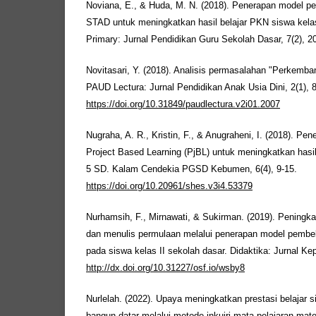
Noviana, E., & Huda, M. N. (2018). Penerapan model pem
STAD untuk meningkatkan hasil belajar PKN siswa kela
Primary: Jurnal Pendidikan Guru Sekolah Dasar, 7(2), 2
Novitasari, Y. (2018). Analisis permasalahan "Perkembang
PAUD Lectura: Jurnal Pendidikan Anak Usia Dini, 2(1), 
https://doi.org/10.31849/paudlectura.v2i01.2007
Nugraha, A. R., Kristin, F., & Anugraheni, I. (2018). P
Project Based Learning (PjBL) untuk meningkatkan hasil
5 SD. Kalam Cendekia PGSD Kebumen, 6(4), 9-15.
https://doi.org/10.20961/shes.v3i4.53379
Nurhamsih, F., Mirnawati, & Sukirman. (2019). Pening
dan menulis permulaan melalui penerapan model pembela
pada siswa kelas II sekolah dasar. Didaktika: Jurnal Kep
http://dx.doi.org/10.31227/osf.io/wsby8
Nurlelah. (2022). Upaya meningkatkan prestasi belajar si