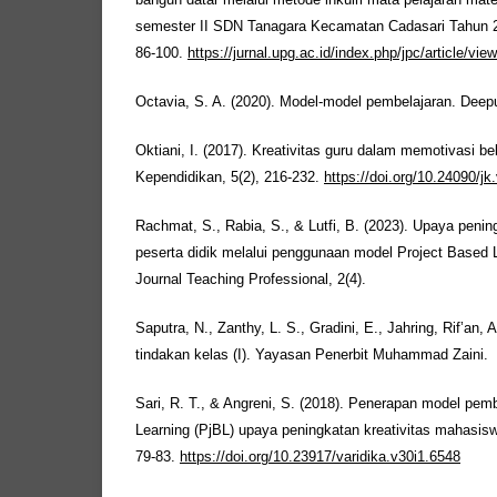
bangun datar melalui metode inkuiri mata pelajaran mat
semester II SDN Tanagara Kecamatan Cadasari Tahun 202
86-100.
https://jurnal.upg.ac.id/index.php/jpc/article/vie
Octavia, S. A. (2020). Model-model pembelajaran. Deepu
Oktiani, I. (2017). Kreativitas guru dalam memotivasi bel
Kependidikan, 5(2), 216-232.
https://doi.org/10.24090/jk
Rachmat, S., Rabia, S., & Lutfi, B. (2023). Upaya pe
peserta didik melalui penggunaan model Project Based 
Journal Teaching Professional, 2(4).
Saputra, N., Zanthy, L. S., Gradini, E., Jahring, Rif’an, A
tindakan kelas (I). Yayasan Penerbit Muhammad Zaini.
Sari, R. T., & Angreni, S. (2018). Penerapan model pem
Learning (PjBL) upaya peningkatan kreativitas mahasis
79-83.
https://doi.org/10.23917/varidika.v30i1.6548