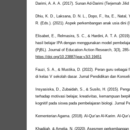
Darimi, A. A. A. (2017). Sunan Ad-Darimi (Terjemah Jili
Dhiu, K. D., Laksana, D. N. L., Dopo, F., Ita, E., Natal,
R. (Eds.). (2021). Aspek perkembangan anak usia dini (
Elisabet, E., Relmasira, S. C., & Hardini, A. T. A. (201
hasil belajar IPA dengan menggunakan model pembelaja
(PjBL). Journal of Education Action Research, 3(3), 285
https://doi.org/10.23887/jear.v3i3.19451
Fauzi, S. A., & Mustika, D. (2022). Peran guru sebagai f
di kelas V sekolah dasar. Jurnal Pendidikan dan Konseli
Insyasiska, D., Zubaidah, S., & Susilo, H. (2015). Peng
terhadap motivasi belajar, kreativitas, kemampuan berpi
kognitif pada siswa pada pembelajaran biologi. Jurnal Pen
Kementerian Agama. (2018). Al-Qur’an Al-Karim. Al-Qur’
Khadijah, & Amelia, N. (2020). Asesmen perkembangan k