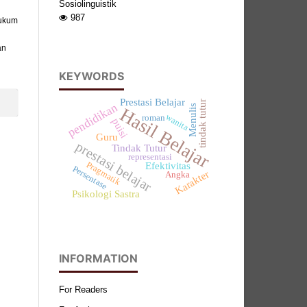
Sosiolinguistik
987
hukum
an
KEYWORDS
Prestasi Belajar
tindak tutur
pendidikan
Menulis
Hasil Belajar
wanita
roman
puisi
Guru
prestasi belajar
Tindak Tutur
representasi
Efektivitas
Pragmatik
Persentase
Karakter
Angka
Psikologi Sastra
INFORMATION
For Readers