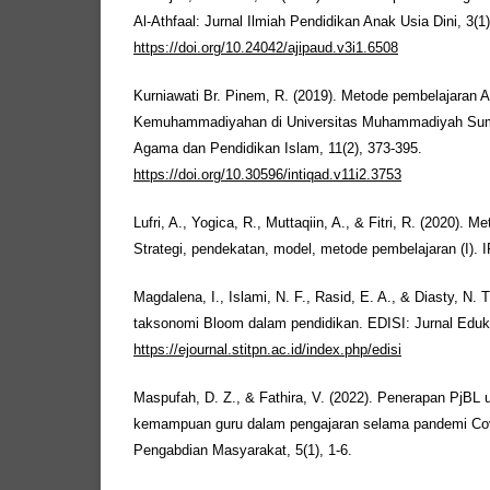
Al-Athfaal: Jurnal Ilmiah Pendidikan Anak Usia Dini, 3(1)
https://doi.org/10.24042/ajipaud.v3i1.6508
Kurniawati Br. Pinem, R. (2019). Metode pembelajaran A
Kemuhammadiyahan di Universitas Muhammadiyah Sumat
Agama dan Pendidikan Islam, 11(2), 373-395.
https://doi.org/10.30596/intiqad.v11i2.3753
Lufri, A., Yogica, R., Muttaqiin, A., & Fitri, R. (2020). 
Strategi, pendekatan, model, metode pembelajaran (I). 
Magdalena, I., Islami, N. F., Rasid, E. A., & Diasty, N. T
taksonomi Bloom dalam pendidikan. EDISI: Jurnal Eduka
https://ejournal.stitpn.ac.id/index.php/edisi
Maspufah, D. Z., & Fathira, V. (2022). Penerapan PjBL
kemampuan guru dalam pengajaran selama pandemi C
Pengabdian Masyarakat, 5(1), 1-6.